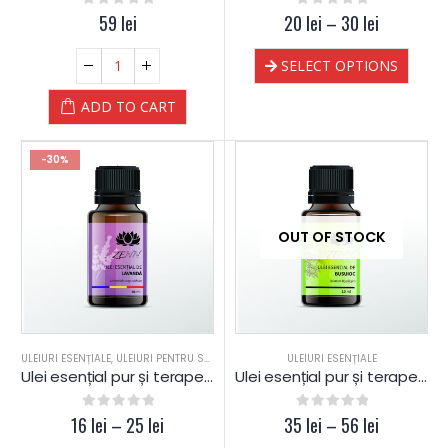
0
out of 5
59
lei
20
0
out of 5
lei
–
30
lei
SELECT OPTIONS
ADD TO CART
-30%
OUT OF STOCK
ULEIURI ESENȚIALE
,
ULEIURI PENTRU SAUNA
ULEIURI ESENȚIALE
Ulei esențial pur și terapeutic de Lavandă România
Ulei esențial pur și terapeutic de Busuioc
16
0
out of 5
lei
–
25
lei
35
0
out of 5
lei
–
56
lei