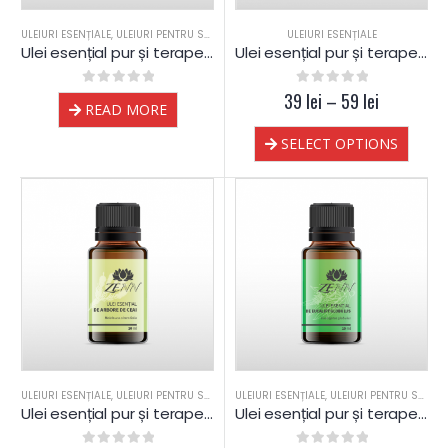
ULEIURI ESENȚIALE
,
ULEIURI PENTRU SAUNA
ULEIURI ESENȚIALE
Ulei esențial pur și terapeutic de Mentă Spearmint
Ulei esențial pur și terapeutic de Cimbru ct. thymol
0
out of 5
39
0
out of 5
lei
–
59
lei
READ MORE
SELECT OPTIONS
ULEIURI ESENȚIALE
,
ULEIURI PENTRU SAUNA
ULEIURI ESENȚIALE
,
ULEIURI PENTRU SAUNA
Ulei esențial pur și terapeutic de Arbore de ceai
Ulei esențial pur și terapeutic de Eucalipt globulus