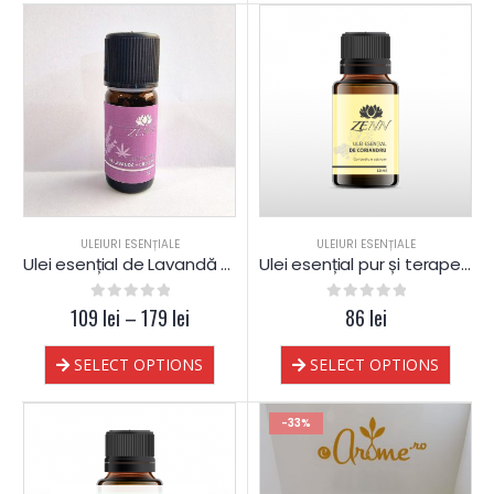
ULEIURI ESENȚIALE
ULEIURI ESENȚIALE
Ulei esențial de Lavandă & CBD 10% pur și terapeutic
Ulei esențial pur și terapeutic de Coriandru
109
0
out of 5
lei
–
179
lei
0
out of 5
86
lei
SELECT OPTIONS
SELECT OPTIONS
-33%