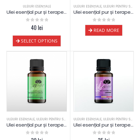
ULEIURI ESENȚIALE
ULEIURI ESENȚIALE
,
ULEIURI PENTRU SAUNA
Ulei esențial pur și terapeutic de Ravintsara
Ulei esențial pur și terapeutic de Pin (Pin Silvestru)
0
out of 5
40
lei
0
out of 5
READ MORE
SELECT OPTIONS
ULEIURI ESENȚIALE
,
ULEIURI PENTRU SAUNA
ULEIURI ESENȚIALE
,
ULEIURI PENTRU SAUNA
Ulei esențial pur și terapeutic de Eucalipt globulus 60% cineole
Ulei esențial pur și terapeutic de Lavandă România
0
out of 5
0
out of 5