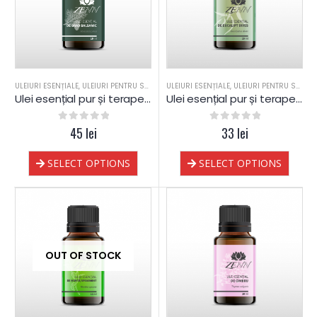
Crema Lipo pentru ECZEME - COPII – 75 ML – DrKelen
Crema Lipo pentru ECZEME - COPII – 75 ML – DrKelen
79
lei
79
lei
0
out of 5
0
out of 5
ULEIURI ESENȚIALE
,
ULEIURI PENTRU SAUNA
ULEIURI ESENȚIALE
,
ULEIURI PENTRU SAUNA
Ulei esențial pur și terapeutic de Brad Balsamic
Ulei esențial pur și terapeutic de Eucalipt dives
0
out of 5
45
lei
0
out of 5
33
lei
SELECT OPTIONS
SELECT OPTIONS
OUT OF STOCK