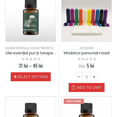
ULEIURI ESENȚIALE
,
ULEIURI PENTRU SAUNA
ACCESORII
Ulei esențial pur și terapeutic de Brad Balsamic
Inhalator personal nazal
31
0
out of 5
lei
–
45
lei
0
out of 5
5
lei
8
lei
SELECT OPTIONS
ADD TO CART
REDUCERE!