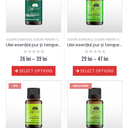
ULEIURI ESENȚIALE
,
ULEIURI PENTRU SAUNA
ULEIURI ESENȚIALE
,
ULEIURI PENTRU SAUNA
Ulei esențial pur și terapeutic de Brad Siberian
Ulei esențial pur și terapeutic de Mentă Spearmint
26
0
out of 5
lei
–
39
lei
29
0
out of 5
lei
–
47
lei
SELECT OPTIONS
SELECT OPTIONS
-9%
REDUCERE!