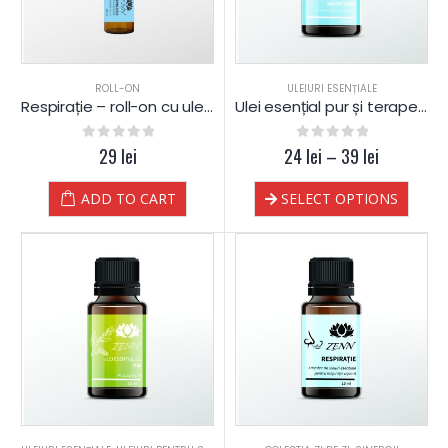
ROLL-ON
ULEIURI ESENȚIALE
Respirație – roll-on cu uleiuri esențiale contra răcelii
Ulei esențial pur și terapeutic de Ravintsara
0
out of 5
29
lei
24
0
out of 5
lei
–
39
lei
ADD TO CART
SELECT OPTIONS