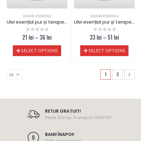
ULEIURI ESENȚIALE
ULEIURI ESENȚIALE
Ulei esențial pur și terapeutic de Palmarosa
Ulei esențial pur și terapeutic de Măghiran
21
0
out of 5
lei
–
36
lei
33
0
out of 5
lei
–
51
lei
SELECT OPTIONS
SELECT OPTIONS
1
2
RETUR GRATUIT!
Peste 500 lei, Transport GRATUIT!
BANII ÎNAPOI!
100% banii înapoi!