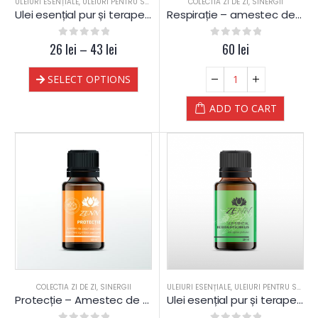
ULEIURI ESENȚIALE
,
ULEIURI PENTRU SAUNA
COLECTIA ZI DE ZI
,
SINERGII
Ulei esențial pur și terapeutic de Pin (Pin Silvestru)
Respirație – amestec de uleiuri esențiale contra răcelii
26
0
out of 5
lei
–
43
lei
0
out of 5
60
lei
SELECT OPTIONS
ADD TO CART
COLECTIA ZI DE ZI
,
SINERGII
ULEIURI ESENȚIALE
,
ULEIURI PENTRU SAUNA
Protecție – Amestec de uleiuri esentiale impotriva microbilor
Ulei esențial pur și terapeutic de Eucalipt globulus 60% cineole