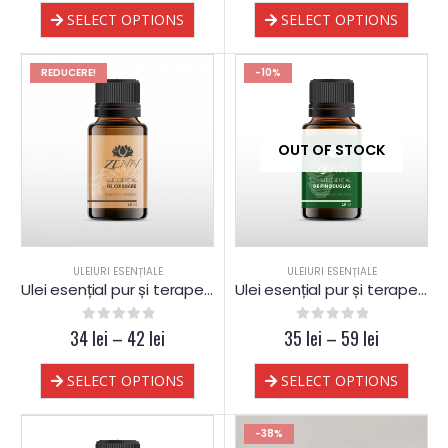
SELECT OPTIONS
SELECT OPTIONS
REDUCERE!
-10%
OUT OF STOCK
ULEIURI ESENȚIALE
ULEIURI ESENȚIALE
Ulei esențial pur și terapeutic de Cuișoare
Ulei esențial pur și terapeutic de Pin Douglas
34
0
out of 5
lei
–
42
lei
35
0
out of 5
lei
–
59
lei
SELECT OPTIONS
SELECT OPTIONS
-38%