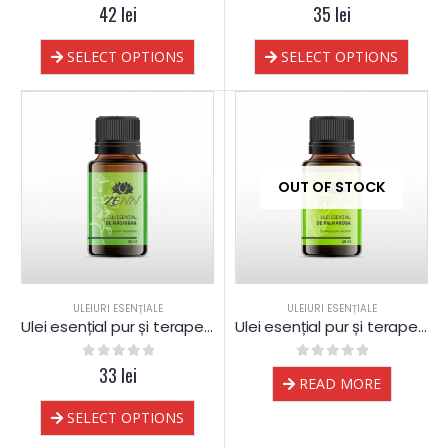
0
out of 5
42
lei
0
out of 5
35
lei
SELECT OPTIONS
SELECT OPTIONS
OUT OF STOCK
ULEIURI ESENȚIALE
ULEIURI ESENȚIALE
Ulei esențial pur și terapeutic de Măghiran
Ulei esențial pur și terapeutic de Palmarosa
0
out of 5
33
lei
0
out of 5
READ MORE
SELECT OPTIONS