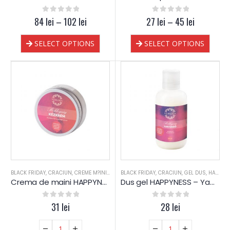
84
0
lei
out of 5
–
102
lei
27
0
out of 5
lei
–
45
lei
SELECT OPTIONS
SELECT OPTIONS
BLACK FRIDAY
,
CRACIUN
,
CREME M?INI
,
HAPPYNESS
BLACK FRIDAY
,
PIELE MIXTA
,
CRACIUN
,
PIELE SENSIBILA
,
GEL DUS
,
HAPPYNESS
,
PIEL
Crema de maini HAPPYNESS – Yamuna
Dus gel HAPPYNESS – Yamuna
0
out of 5
31
lei
0
out of 5
28
lei