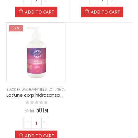
ADD TO CART
ADD TO CART
-7%
BLACK FRIDAY
,
HAPPYNESS
,
LOTIUNE CORP
,
PIELE MIXTA
,
PIELE SENSIBILA
,
PIELE USCATA
Lotiune corp hidratanta HAPPYNESS – YAMUNA
0
out of 5
50
lei
54
lei
ADD TO CART