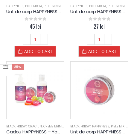
HAPPYNESS
,
PIELE MIXTA
,
PIELE SENSIBILA
,
PIELE USCATA
HAPPYNESS
,
,
PIELE MIXTA
TEN DESHIDRATAT
,
PIELE SENSIBILA
,
UNT CORP
,
Unt de corp HAPPYNESS – 200 ml – Yamuna
Unt de corp HAPPYNESS – 50 ml – Yamuna
0
out of 5
45
lei
0
out of 5
27
lei
ADD TO CART
ADD TO CART
-25%
BLACK FRIDAY
,
CRACIUN
,
CREME M?INI
,
HAPPYNESS
BLACK FRIDAY
,
PIELE MIXTA
,
HAPPYNESS
,
PIELE SENSIBILA
,
PIELE MIXTA
,
PIEL
,
PI
Cadou HAPPYNESS – Yamuna
Unt de corp HAPPYNESS – Yamuna