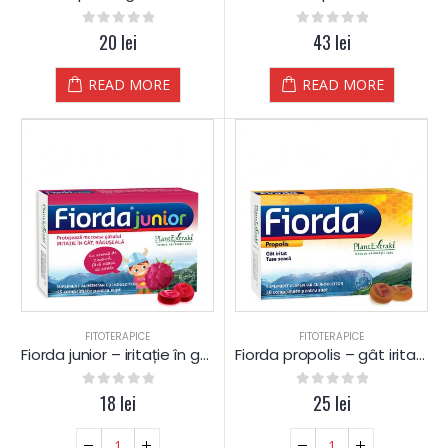
0
out of 5
20
lei
0
out of 5
43
lei
READ MORE
READ MORE
FITOTERAPICE
FITOTERAPICE
Fiorda junior – iritație în gât, răgușeală, tuse – comprimate pentru supt
Fiorda propolis – gât iritat, tuse seacă – comprimate pentru supt
0
out of 5
18
lei
0
out of 5
25
lei