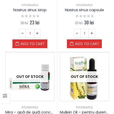
FITOTERAPICE
FITOTERAPICE
Nasirus sinus sirop
Nasirus sinus capsule
0
out of 5
23
lei
0
out of 5
30
lei
26
lei
33
lei
ADD TO CART
ADD TO CART
OUT OF STOCK
OUT OF STOCK
FITOTERAPICE
FITOTERAPICE
Mira – apă de gură concentrată – produs fitoterapic
Mullein Oil – pentru dureri de ureche – produs fitoterapic