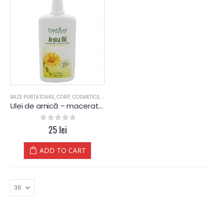
BAZE PURTĂTOARE
,
CORP
,
COSMETICE
,
FITOTERAPICE
Ulei de arnică – macerat uleios de arnica – plantextrakt
0
out of 5
25
lei
ADD TO CART