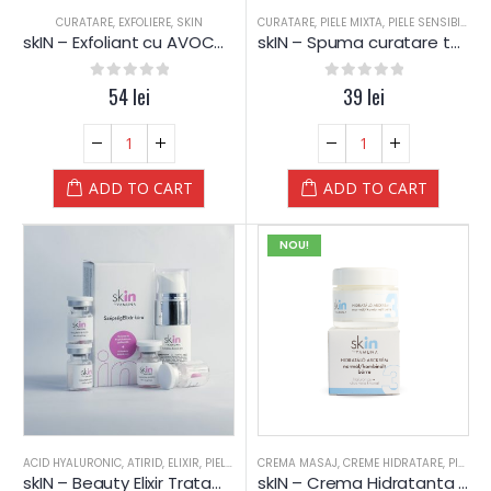
CURATARE
,
EXFOLIERE
,
SKIN
CURATARE
,
PIELE MIXTA
,
PIELE SENSIBILA
,
P
skIN – Exfoliant cu AVOCADO – Yamuna
skIN – Spuma curatare ten – Yamuna
0
out of 5
54
lei
0
out of 5
39
lei
ADD TO CART
ADD TO CART
NOU!
ACID HYALURONIC
,
ATIRID
,
ELIXIR
,
PIELE MIXTA
CREMA MASAJ
,
PIELE SENSIBILA
,
CREME HIDRATARE
,
PIELE USCATA
,
SKIN
,
PIELE MIXTA
,
TE
skIN – Beauty Elixir Tratament
skIN – Crema Hidratanta – ten Normal & Mixt – Yamuna