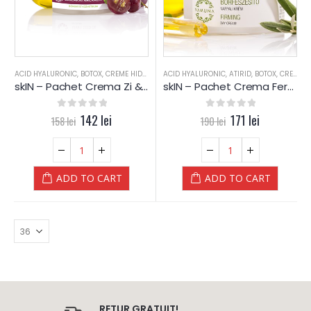
ACID HYALURONIC
,
BOTOX
,
CREME HIDRATARE
ACID HYALURONIC
,
CREME SPECIALE
,
,
ATIRID
PIELE SENSIBILA
,
BOTOX
,
CREME HIDRATARE
,
PIELE
skIN – Pachet Crema Zi & Noapte pentru ten Uscat cu Samburi Struguri – Yamuna
skIN – Pachet Crema Fermitate Zi & Noapte pentru ten Matur cu Acid Hyaluronic – Yamuna
0
out of 5
142
lei
0
out of 5
171
lei
158
lei
190
lei
ADD TO CART
ADD TO CART
RETUR GRATUIT!