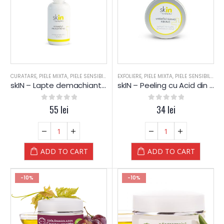
CURATARE
,
PIELE MIXTA
,
PIELE SENSIBILA
,
PIELE USCATA
EXFOLIERE
,
PIELE MIXTA
,
SKIN
,
PIELE SENSIBILA
,
PI
skIN – Lapte demachiant hidratant – Yamuna
skIN – Peeling cu Acid din Fructe – Yamuna
0
out of 5
55
lei
0
out of 5
34
lei
ADD TO CART
ADD TO CART
-10%
-10%