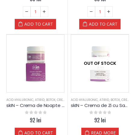
ADD TO CART
ADD TO CART
OUT OF STOCK
ACID HYALURONIC
,
ATIRID
,
BOTOX
,
CREME HIDRATARE
ACID HYALURONIC
,
CREME SPECIALE
,
ATIRID
,
,
BOTOX
PIELE SENSIBIL
,
CREME HIDRATARE
skIN – Crema de Noapte cu Samburi de Struguri (ten uscat)
skIN – Crema de Zi cu Samburi de Struguri (ten uscat)
0
out of 5
92
lei
0
out of 5
92
lei
ADD TO CART
READ MORE