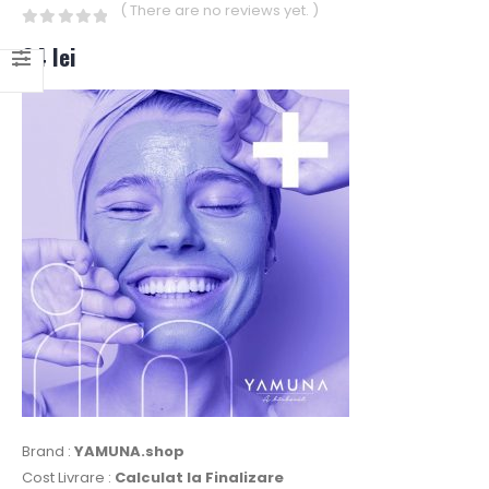
( There are no reviews yet. )
0
out of 5
34
lei
Brand :
YAMUNA.shop
Cost Livrare :
Calculat la Finalizare