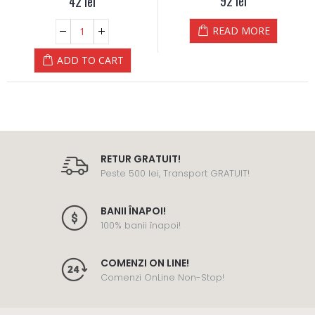
92
lei
42
lei
READ MORE
ADD TO CART
RETUR GRATUIT!
Peste 500 lei, Transport GRATUIT!
BANII ÎNAPOI!
100% banii înapoi!
COMENZI ON LINE!
Comenzi OnLine Non-Stop!