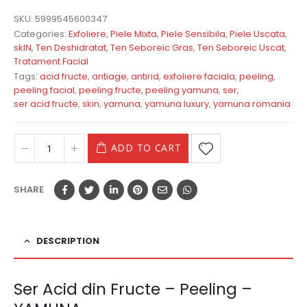
SKU:
5999545600347
Categories:
Exfoliere
,
Piele Mixta
,
Piele Sensibila
,
Piele Uscata
,
skIN
,
Ten Deshidratat
,
Ten Seboreic Gras
,
Ten Seboreic Uscat
,
Tratament Facial
Tags:
acid fructe
,
antiage
,
antirid
,
exfoliere faciala
,
peeling
,
peeling facial
,
peeling fructe
,
peeling yamuna
,
ser
,
ser acid fructe
,
skin
,
yamuna
,
yamuna luxury
,
yamuna romania
ADD TO CART
SHARE
DESCRIPTION
Ser Acid din Fructe – Peeling –