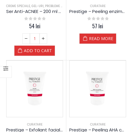
CREME SPECIALE
,
GEL-URI
,
PROBLEME PIELE
,
TEN SEBOREIC GRAS
CURATARE
,
TEN SEBOREIC USCAT
Ser Anti-ACNEE – 200 ml – Yamuna
Prestige – Peeling enzimatic cu extract de Papaya si Mango – Yamuna
0
out of 5
54
lei
0
out of 5
57
lei
READ MORE
ADD TO CART
CURATARE
CURATARE
Prestige – Exfoliant facial cu macinatura de Migdale si extract din Fructe – Yamuna
Prestige – Peeling AHA cu Acid din Fructe si Acid Lactic – Yamuna