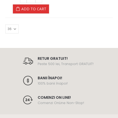
Spray ANTIBACTERIAN picioare (talpi) - Dr.Kelen
Spray ANTIBACTERIAN picioare (talpi) - Dr.Kelen
ADD TO CART
55
lei
55
lei
0
out of 5
0
out of 5
Crema Lipo pentru ECZEME - COPII – 75 ML – DrKelen
Crema Lipo pentru ECZEME - COPII – 75 ML – DrKelen
79
lei
79
lei
0
out of 5
0
out of 5
RETUR GRATUIT!
Peste 500 lei, Transport GRATUIT!
BANII ÎNAPOI!
100% banii înapoi!
COMENZI ON LINE!
Comenzi OnLine Non-Stop!