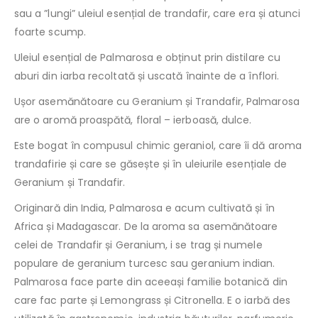
sau a ”lungi” uleiul esențial de trandafir, care era și atunci
foarte scump.
Uleiul esențial de Palmarosa e obținut prin distilare cu
aburi din iarba recoltată și uscată înainte de a înflori.
Ușor asemănătoare cu Geranium și Trandafir, Palmarosa
are o aromă proaspătă, floral – ierboasă, dulce.
Este bogat în compusul chimic geraniol, care îi dă aroma
trandafirie și care se găsește și în uleiurile esențiale de
Geranium și Trandafir.
Originară din India, Palmarosa e acum cultivată și în
Africa și Madagascar. De la aroma sa asemănătoare
celei de Trandafir și Geranium, i se trag și numele
populare de geranium turcesc sau geranium indian.
Palmarosa face parte din aceeași familie botanică din
care fac parte și Lemongrass și Citronella. E o iarbă des