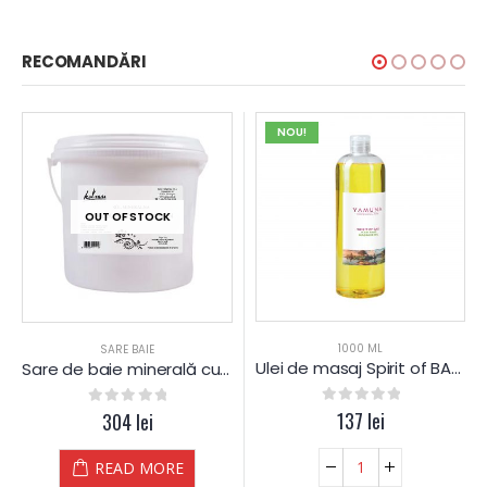
RECOMANDĂRI
NOU!
OUT OF STOCK
1000 ML
SARE BAIE
Ulei de masaj Spirit of BALI – Yamuna – din PLANTE
Sare de baie minerală cu portocale & scortisoara
0
out of 5
137
lei
0
out of 5
304
lei
READ MORE