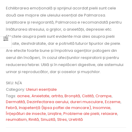
Echilibrarea emoțională și sprijinul acordat pielii sunt cele
două axe majore ale uleiului esențial de Palmarosa.
Liniștitoare și revigorantă, Palmarosa e recomandată pentru
înlăturarea stresului, a grijilor, a anxietății, depresiei etc.
Efectele asupra pielii sunt evidente mai ales asupra pielii
uscate, deshidratate, dar e potrivită tuturor tipurilor de piele.
Are efecte foarte bune și împotriva agenților patogeni din
aerul din încăperi, în cazul afecțiunilor respiratorii și pentru
reducerea febrei. Utilă și în neplăceri digestive, ale sistemului
urinar și reproducător, dar și oaselor și mușchilor.
SKU:
N/A
Category:
Uleiuri esențiale
Tags:
acnee
,
Anxietate
,
artrita
,
Bronșită
,
Cistită
,
Crampe
,
Dermatită
,
Dezinfectarea aerului
,
dureri musculare
,
Eczeme
,
Febră
,
Inapetență (lipsa poftei de mancare)
,
Insomnie
,
Înțepături de insecte
,
Liniștire
,
Probleme ale pielii
,
relaxare
,
reumatism
,
Rinită
,
Sinuzită
,
Stres
,
Uretrită