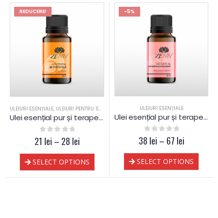
REDUCERE!
-5%
ULEIURI ESENȚIALE
ULEIURI ESENȚIALE
,
ULEIURI PENTRU SAUNA
Ulei esențial pur și terapeutic de Geranium Bourbon
Ulei esențial pur și terapeutic de Portocală
38
0
out of 5
lei
–
67
lei
21
0
out of 5
lei
–
28
lei
SELECT OPTIONS
SELECT OPTIONS