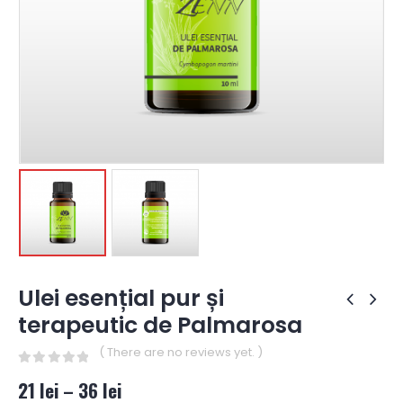
Ulei esențial pur și
terapeutic de Palmarosa
( There are no reviews yet. )
0
out of 5
21
lei
–
36
lei