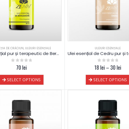
CȚIA DE CRĂCIUN
,
ULEIURI ESENȚIALE
ULEIURI ESENȚIALE
Ulei esențial pur și terapeutic de Bergamotă
0
out of 5
70
lei
18
0
out of 5
lei
–
30
lei
SELECT OPTIONS
SELECT OPTIONS