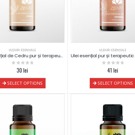
ULEIURI ESENȚIALE
ULEIURI ESENȚIALE
Ulei esențial de Cedru pur și terapeutic
0
out of 5
30
lei
0
out of 5
41
lei
SELECT OPTIONS
SELECT OPTIONS