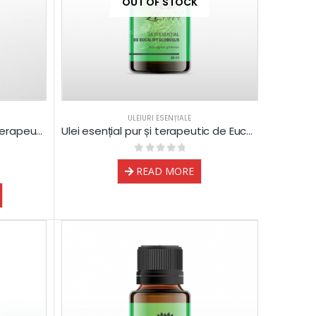
OUT OF STOCK
ULEIURI ESENȚIALE
Ulei esențial de Cedru pur și terapeutic
Ulei esențial pur și terapeutic de Eucalipt globulus – lichidare
0
out of 5
READ MORE