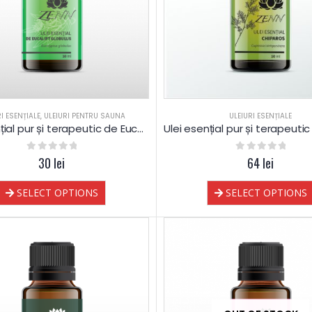
RI ESENȚIALE
,
ULEIURI PENTRU SAUNA
ULEIURI ESENȚIALE
Ulei esențial pur și terapeutic de Eucalipt globulus 60% cineole
0
out of 5
30
lei
0
out of 5
64
lei
SELECT OPTIONS
SELECT OPTIONS