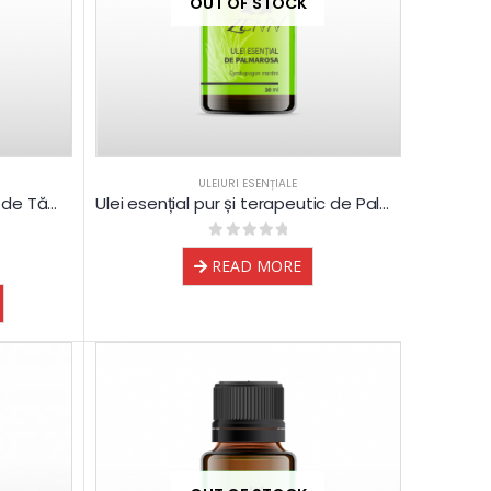
OUT OF STOCK
ULEIURI ESENȚIALE
Ulei esențial pur și terapeutic de Tămâie
Ulei esențial pur și terapeutic de Palmarosa
0
out of 5
READ MORE