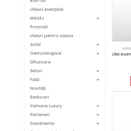
Roll-on
Uleiuri esențiale
MASAJ
Promoții
Uleiuri pentru sauna
Solar
ULEIU
Gemoterapice
Difuzoare
Seturi
Față
Noutăți
Reduceri
Yamuna Luxury
Parteneri
Evenimente