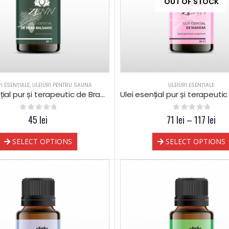
OUT OF STOCK
RI ESENȚIALE
,
ULEIURI PENTRU SAUNA
ULEIURI ESENȚIALE
Ulei esențial pur și terapeutic de Brad Balsamic
0
out of 5
45
lei
71
0
lei
out of 5
–
117
lei
SELECT OPTIONS
SELECT OPTIONS