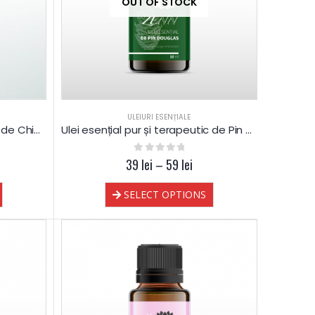
OUT OF STOCK
ULEIURI ESENȚIALE
Ulei esențial pur și terapeutic de Chiparos
Ulei esențial pur și terapeutic de Pin Douglas
39
0
out of 5
lei
–
59
lei
SELECT OPTIONS