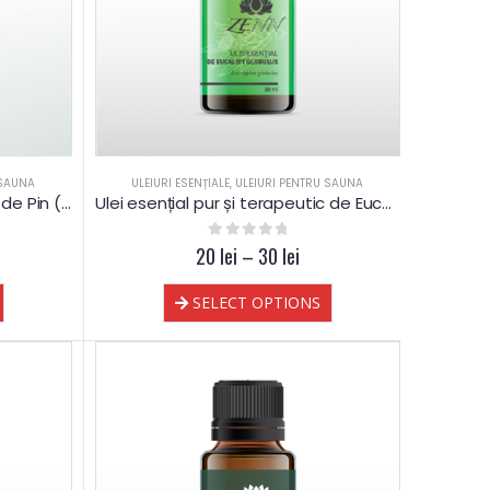
 SAUNA
ULEIURI ESENȚIALE
,
ULEIURI PENTRU SAUNA
Ulei esențial pur și terapeutic de Pin (Pin Silvestru)
Ulei esențial pur și terapeutic de Eucalipt globulus 60% cineole
20
0
out of 5
lei
–
30
lei
SELECT OPTIONS