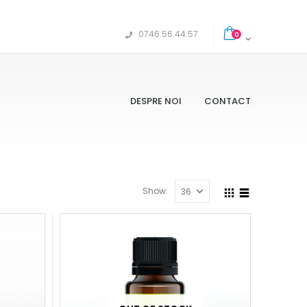
0746.56.44.57
0
DESPRE NOI
CONTACT
Show: