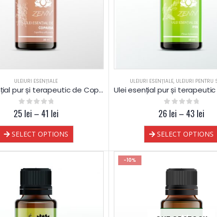
ULEIURI ESENȚIALE
ULEIURI ESENȚIALE
,
ULEIURI PENTRU
Ulei esențial pur și terapeutic de Copaiba Balsam
25
0
out of 5
lei
–
41
lei
26
0
out of 5
lei
–
43
lei
SELECT OPTIONS
SELECT OPTIONS
-10%