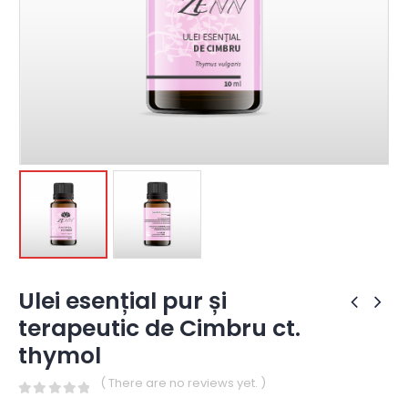
Ulei esențial pur și
terapeutic de Cimbru ct.
thymol
( There are no reviews yet. )
0
out of 5