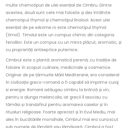
multe chemotipuri de ulei esențial de Cimbru. Dintre
acestea, două sunt cele mai folosite și des întâlnite:
chemotipul thymol și chemotipul linalool. Acest ulei
esențial de pe eArome.ro este chemotipul thymol
(timol). Timolul este un compus chimic din categoria
fenolilor.
Este un compus cu un miros plăcut, aromatic, și
cu proprietăți antiseptice puternice.
Cimbrul este o plantă aromatică perenă, cu tradiție de
folosire în scopuri culinare, medicinale și cosmetice.
Originar de pe țărmurile Mării Mediterane, era considerat
în civilizația greco-romană a fi capabil să imprime curaj
si energie. Romanii adăugau cimbru la brânză și vin,
pentru a alunga melancolia, iar grecii îl asociau cu
tămâia și trandafirul pentru aromarea caselor și în
ritualuri religioase. Foarte apreciat și în Evul Mediu, mai
ales în bucătăriile monahale, Cimbrul mai era cunoscut
sub numele de lămâiță sau lămâioară. Cimbrul a fost