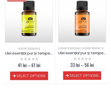
ULEIURI ESENȚIALE
,
ULEIURI PENTRU SAUNA
ULEIURI ESENȚIALE
Ulei esențial pur și terapeutic de Mandarină
Ulei esențial pur și terapeutic de Bergamotă
33
0
out of 5
lei
–
56
lei
41
0
out of 5
lei
–
61
lei
SELECT OPTIONS
SELECT OPTIONS