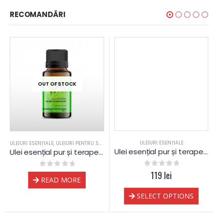
RECOMANDĂRI
OUT OF STOCK
ULEIURI ESENȚIALE
ULEIURI ESENȚIALE
,
ULEIURI PENTRU SAUNA
Ulei esențial pur și terapeutic de Salvie
Ulei esențial pur și terapeutic de Mentă Spearmint
0
out of 5
119
lei
0
out of 5
READ MORE
SELECT OPTIONS