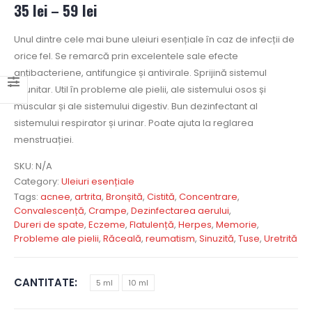
35
lei
–
59
lei
Unul dintre cele mai bune uleiuri esențiale în caz de infecții de
orice fel. Se remarcă prin excelentele sale efecte
antibacteriene, antifungice și antivirale. Sprijină sistemul
imunitar. Util în probleme ale pielii, ale sistemului osos și
muscular și ale sistemului digestiv. Bun dezinfectant al
sistemului respirator și urinar. Poate ajuta la reglarea
menstruației.
SKU:
N/A
Category:
Uleiuri esențiale
Tags:
acnee
,
artrita
,
Bronșită
,
Cistită
,
Concentrare
,
Convalescență
,
Crampe
,
Dezinfectarea aerului
,
Dureri de spate
,
Eczeme
,
Flatulență
,
Herpes
,
Memorie
,
Probleme ale pielii
,
Răceală
,
reumatism
,
Sinuzită
,
Tuse
,
Uretrită
CANTITATE
5 ml
10 ml