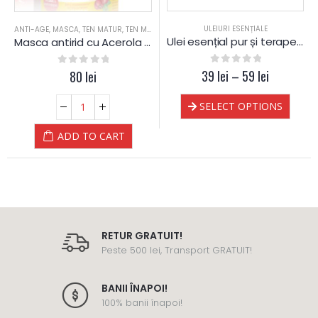
ULEIURI ESENȚIALE
ANTI-AGE
,
MASCA
,
TEN MATUR
,
TEN MIXT
,
TEN NORMAL
,
TEN USCAT
Ulei esențial pur și terapeutic de Cimbru ct. thymol
Masca antirid cu Acerola si Vitamina C – Yamuna
39
0
out of 5
lei
–
59
lei
0
out of 5
80
lei
SELECT OPTIONS
ADD TO CART
RETUR GRATUIT!
Peste 500 lei, Transport GRATUIT!
BANII ÎNAPOI!
100% banii înapoi!