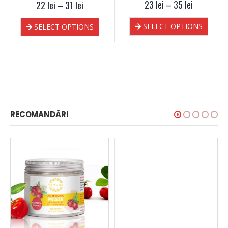
23
0
out of 5
lei
–
35
lei
22
0
out of 5
lei
–
31
lei
SELECT OPTIONS
SELECT OPTIONS
RECOMANDĂRI