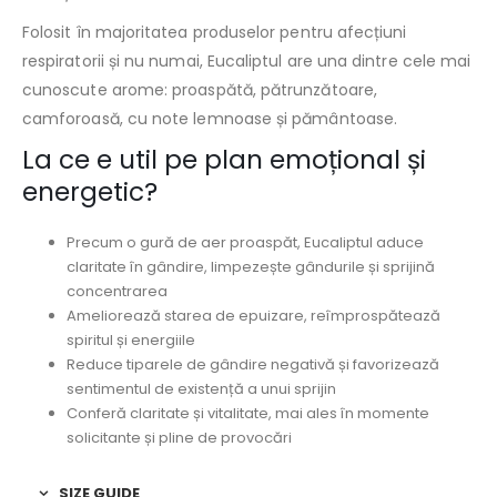
Folosit în majoritatea produselor pentru afecțiuni
respiratorii și nu numai, Eucaliptul are una dintre cele mai
cunoscute arome: proaspătă, pătrunzătoare,
camforoasă, cu note lemnoase și pământoase.
La ce e util pe plan emoțional și
energetic?
Precum o gură de aer proaspăt, Eucaliptul aduce
claritate în gândire, limpezește gândurile și sprijină
concentrarea
Ameliorează starea de epuizare, reîmprospătează
spiritul și energiile
Reduce tiparele de gândire negativă și favorizează
sentimentul de existență a unui sprijin
Conferă claritate și vitalitate, mai ales în momente
solicitante și pline de provocări
SIZE GUIDE