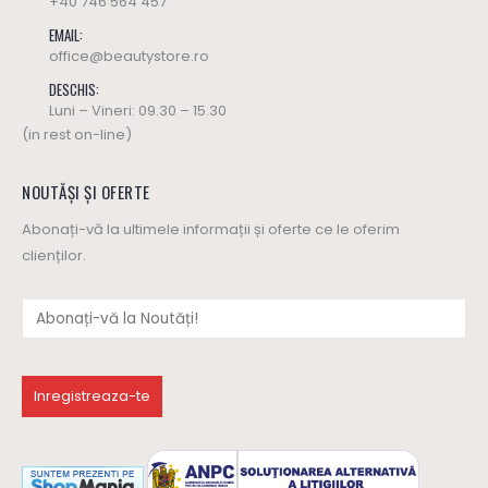
+40 746 564 457
EMAIL:
office@beautystore.ro
DESCHIS:
Luni – Vineri: 09.30 – 15.30
(in rest on-line)
NOUTĂȘI ȘI OFERTE
Abonați-vă la ultimele informații și oferte ce le oferim
clienților.