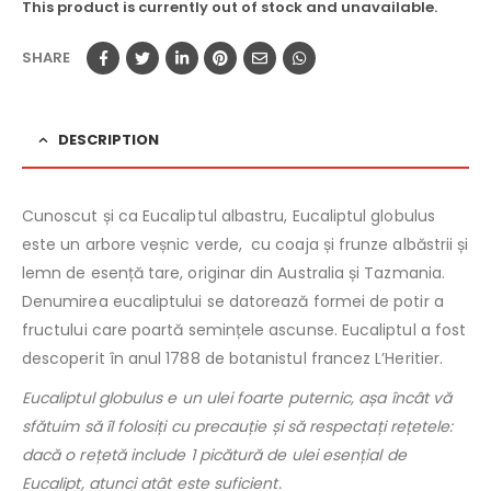
This product is currently out of stock and unavailable.
SHARE
DESCRIPTION
Cunoscut și ca Eucaliptul albastru, Eucaliptul globulus
este un arbore veșnic verde, cu coaja și frunze albăstrii și
lemn de esență tare, originar din Australia și Tazmania.
Denumirea eucaliptului se datorează formei de potir a
fructului care poartă semințele ascunse. Eucaliptul a fost
descoperit în anul 1788 de botanistul francez L’Heritier.
Eucaliptul globulus e un ulei foarte puternic, așa încât vă
sfătuim să îl folosiți cu precauție și să respectați rețetele:
dacă o rețetă include 1 picătură de ulei esențial de
Eucalipt, atunci atât este suficient.