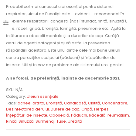
Probabil cel mai cunoscut ulei esențial pentru sistemul
respirator, uleiul de Eucalipt este – evident – recomandat în
probleme respiratorii: congestii (nas înfundat, rinită, sinuzită),
tuse, răceli, gripă, bronșită, laringită, pneumonie etc. Ajută la
înlăturarea oboselii mentale și a durerilor de cap. Curăță
aerul de agenți patogeni și ajută astfel la prevenirea
răspândirii acestora. Este unul dintre cele mai bune uleiuri
contra paraziților scalpului (păduchi) și înțepăturilor de
insecte. Util și în caz de probleme ale sistemului uro-genital.
A se folosi, de preferință, inainte de decembrie 2021.
SKU:
N/A
Category:
Uleiuri esențiale
Tags:
acnee
,
artrita
,
Bronșită
,
Candidoză
,
Cistită
,
Concentrare
,
Dezinfectarea aerului
,
Durere de cap
,
Gripă
,
Herpes
,
Înțepături de insecte
,
Oboseală
,
Păduchi
,
Răceală
,
reumatism
,
Rinită
,
Sinuzită
,
Surmenaj
,
Tuse
,
Uretrită