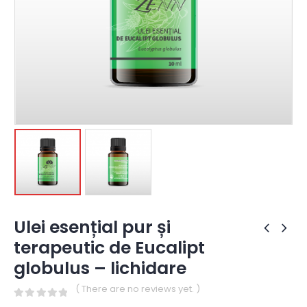
Ulei esențial pur și
terapeutic de Eucalipt
globulus – lichidare
( There are no reviews yet. )
0
out of 5