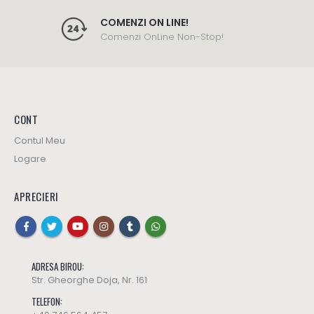
COMENZI ON LINE!
Comenzi OnLine Non-Stop!
CONT
Contul Meu
Logare
APRECIERI
ADRESA BIROU:
Str. Gheorghe Doja, Nr. 161
TELEFON: