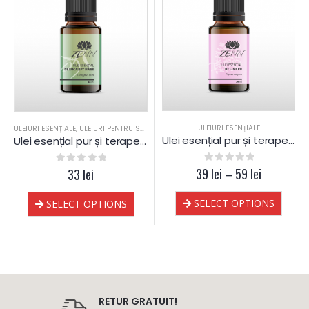
ULEIURI ESENȚIALE
ULEIURI ESENȚIALE
,
ULEIURI PENTRU SAUNA
Ulei esențial pur și terapeutic de Cimbru ct. thymol
Ulei esențial pur și terapeutic de Eucalipt dives
39
0
out of 5
lei
–
59
lei
0
out of 5
33
lei
SELECT OPTIONS
SELECT OPTIONS
RETUR GRATUIT!