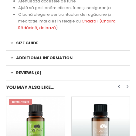
Atenuează accesele de furie
Ajută să gestionăm eficient frica și nesiguranța
O bună alegere pentru ritualuri de rugăciune și
meditație, mai ales în relație cu
Chakra 1 (Chakra
Rădăcină, de bază
)
SIZE GUIDE
ADDITIONAL INFORMATION
REVIEWS (0)
YOU MAY ALSO LIKE…
REDUCERE!