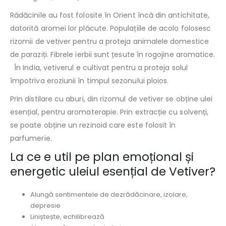
Rădăcinile au fost folosite în Orient încă din antichitate,
datorită aromei lor plăcute. Populațiile de acolo folosesc
rizomii de vetiver pentru a proteja animalele domestice
de paraziți. Fibrele ierbii sunt țesute în rogojine aromatice.
În India, vetiverul e cultivat pentru a proteja solul
împotriva eroziunii în timpul sezonului ploios.
Prin distilare cu aburi, din rizomul de vetiver se obține ulei
esențial, pentru aromaterapie. Prin extracție cu solvenți,
se poate obține un rezinoid care este folosit în
parfumerie.
La ce e util pe plan emoțional și
energetic uleiul esențial de Vetiver?
Alungă sentimentele de dezrădăcinare, izolare,
depresie
Liniștește, echilibrează