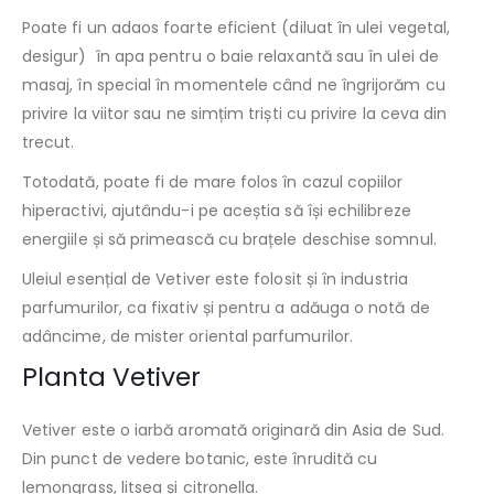
Poate fi un adaos foarte eficient (diluat în ulei vegetal,
desigur) în apa pentru o baie relaxantă sau în ulei de
masaj, în special în momentele când ne îngrijorăm cu
privire la viitor sau ne simțim triști cu privire la ceva din
trecut.
Totodată, poate fi de mare folos în cazul copiilor
hiperactivi, ajutându-i pe aceștia să își echilibreze
energiile și să primească cu brațele deschise somnul.
Uleiul esențial de Vetiver este folosit și în industria
parfumurilor, ca fixativ și pentru a adăuga o notă de
adâncime, de mister oriental parfumurilor.
Planta Vetiver
Vetiver este o iarb
ă aromată originară din Asia de Sud.
Din punct de vedere botanic, este înrudită cu
lemongrass, litsea și citronella.