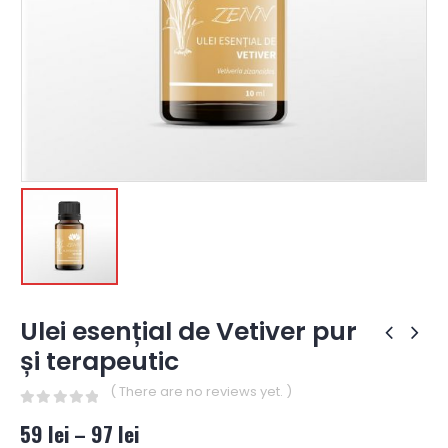
Ulei esențial de Vetiver pur
și terapeutic
( There are no reviews yet. )
0
out of 5
59
lei
–
97
lei