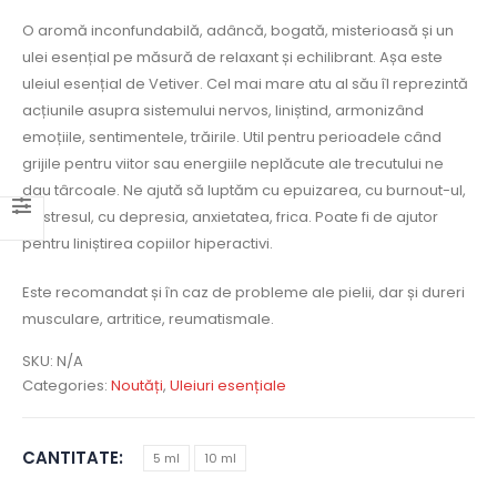
O aromă inconfundabilă, adâncă, bogată, misterioasă și un
ulei esențial pe măsură de relaxant și echilibrant. Așa este
uleiul esențial de Vetiver. Cel mai mare atu al său îl reprezintă
acțiunile asupra sistemului nervos, liniștind, armonizând
emoțiile, sentimentele, trăirile. Util pentru perioadele când
grijile pentru viitor sau energiile neplăcute ale trecutului ne
dau târcoale. Ne ajută să luptăm cu epuizarea, cu burnout-ul,
cu stresul, cu depresia, anxietatea, frica. Poate fi de ajutor
pentru liniștirea copiilor hiperactivi.
Este recomandat și în caz de probleme ale pielii, dar și dureri
musculare, artritice, reumatismale.
SKU:
N/A
Categories:
Noutăți
,
Uleiuri esențiale
CANTITATE
5 ml
10 ml