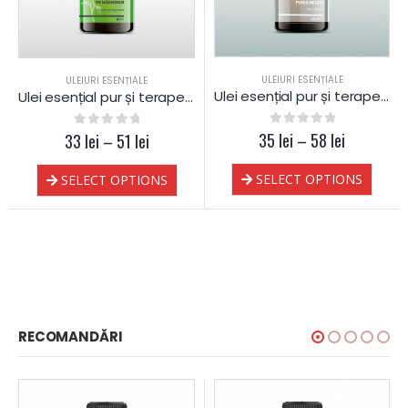
ULEIURI ESENȚIALE
ULEIURI ESENȚIALE
Ulei esențial pur și terapeutic de Piper Negru
Ulei esențial pur și terapeutic de Măghiran
35
0
out of 5
lei
–
58
lei
33
0
out of 5
lei
–
51
lei
SELECT OPTIONS
SELECT OPTIONS
RECOMANDĂRI