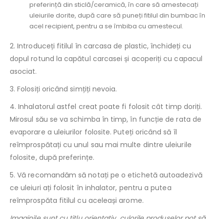
preferință din sticlă/ceramică, în care să amestecați
uleiurile dorite, după care să puneți fitilul din bumbac în
acel recipient, pentru a se îmbiba cu amestecul.
2. Introduceți fitilul în carcasa de plastic, închideți cu
dopul rotund la capătul carcasei și acoperiți cu capacul
asociat.
3. Folosiți oricând simțiți nevoia.
4. Inhalatorul astfel creat poate fi folosit cât timp doriți.
Mirosul său se va schimba în timp, în funcție de rata de
evaporare a uleiurilor folosite. Puteți oricând să îl
reîmprospătați cu unul sau mai multe dintre uleiurile
folosite, după preferințe.
5. Vă recomandăm să notați pe o etichetă autoadezivă
ce uleiuri ați folosit în inhalator, pentru a putea
reîmprospăta fitilul cu aceleași arome.
Imaginile sunt cu titlu orientativ, culorile produselor pot să