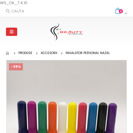
WS_OK_7.4.10
CAUTA
0
PRODUSE
ACCESORII
INHALATOR PERSONAL NAZAL
-38%