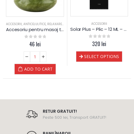
ACCESORII
VI
SALOANE
,
ULEI DE PLANTE
,
SPORTIVI
ACCESORII
,
TRATAMENT FACIAL
Sticlute transparente cu Spray
Solar Plus – Plic – 12 ML – DrKelen
0
out of 5
0
out of 5
320
lei
READ MORE
SELECT OPTIONS
RETUR GRATUIT!
Peste 500 lei, Transport GRATUIT!
BANII ÎNAPOI!
100% banii înapoi!