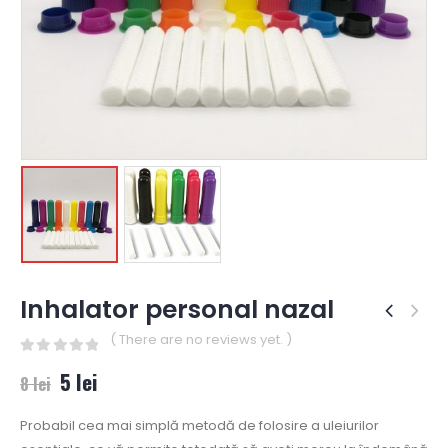
Inhalator personal nazal
( There are no reviews yet. )
0
out of 5
5
lei
8
lei
Probabil cea mai simplă metodă de folosire a uleiurilor