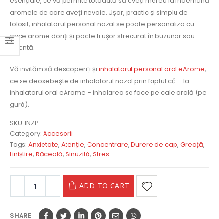
esențiale, ce vă permite totodată să aveți mereu la îndemână
aromele de care aveți nevoie. Ușor, practic și simplu de
folosit, inhalatorul personal nazal se poate personaliza cu
orice arome doriți și poate fi ușor strecurat în buzunar sau
geantă.
Vă invităm să descoperiți și
inhalatorul personal oral eArome
,
ce se deosebește de inhalatorul nazal prin faptul că – la
inhalatorul oral eArome – inhalarea se face pe cale orală (pe
gură).
SKU:
INZP
Category:
Accesorii
Tags:
Anxietate
,
Atenție
,
Concentrare
,
Durere de cap
,
Greață
,
Liniștire
,
Răceală
,
Sinuzită
,
Stres
ADD TO CART
SHARE