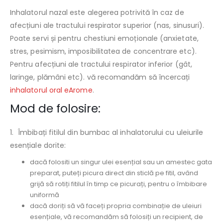
Inhalatorul nazal este alegerea potrivită în caz de
afecțiuni ale tractului respirator superior (nas, sinusuri).
Poate servi și pentru chestiuni emoționale (anxietate,
stres, pesimism, imposibilitatea de concentrare etc).
Pentru afecțiuni ale tractului respirator inferior (gât,
laringe, plămâni etc). vă recomandăm să încercați
inhalatorul oral eArome
.
Mod de folosire:
1.
b
Îmbibați fitilul din bumbac al inhalatorului cu uleiurile
esențiale dorite:
dacă folositi un singur ulei esențial sau un amestec gata
preparat, puteți picura direct din sticlă pe fitil, având
grijă să rotiți fitilul în timp ce picurați, pentru o îmbibare
uniformă
dacă doriți să vă faceți propria combinație de uleiuri
esențiale, vă recomandăm să folosiți un recipient, de