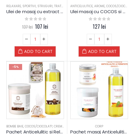
RELAXARE
,
SPORTIVI
,
STRUGURI
,
TRATAMENT CORPORAL
ANTICELULITICE
,
ULEI DE PLANTE
,
AROME
,
COCOS/CIOCOLAT?
Ulei de masaj cu extract de SAMBURI de STRUGURI – Yamuna – din PLANTE
Ulei masaj cu COCOS si CIOCOLATA – Yamuna
0
out of 5
107
lei
0
out of 5
127
lei
137
lei
ADD TO CART
ADD TO CART
-5%
BOMBE BAIE
,
COCOS/CIOCOLAT?
,
CREME CORPORALE
,
RELAXARE
CORP
,
START-UP
,
TRATAMENT
Pachet Anticelulitic si Relaxare COCOS si CIOCOLATA (Bounty) – Yamuna
Pachet masaj Anticelulitic & Fermitate cu MANGO