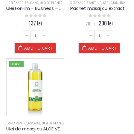
RELAXARE
,
SALOANE
,
ULEI DE PLANTE
RELAXARE
,
START-UP
,
STRUGURI
,
TRATAMENT CORPORAL
Ulei ForHim – Business – PLANTE – Yamuna
Pachet masaj cu extract de SAMBURI de STRUGURI – Yamuna
0
out of 5
137
lei
0
out of 5
200
lei
210
lei
ADD TO CART
ADD TO CART
NOU!
TRATAMENT CORPORAL
,
ULEI DE PLANTE
Ulei de masaj cu ALOE VERA – Yamuna – din PLANTE