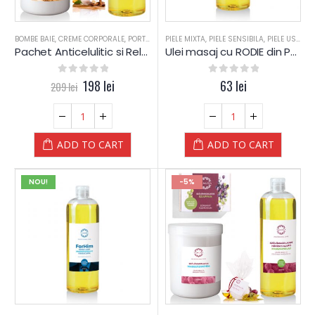
BOMBE BAIE
,
CREME CORPORALE
,
PORTOCALE / SCORTISOARA
PIELE MIXTA
,
PIELE SENSIBILA
,
RELAXARE
,
,
START-UP
PIELE USCATA
,
TR
Pachet Anticelulitic si Relaxare PORTOCALE si SCORTISOARA – Yamuna
Ulei masaj cu RODIE din PLANTE – Yamuna
0
out of 5
198
lei
0
out of 5
63
lei
209
lei
ADD TO CART
ADD TO CART
NOU!
-5%