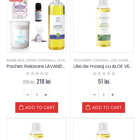
BOMBE BAIE
,
CREME CORPORALE
,
LAVANDA
,
REDUCERI
TRATAMENT CORPORAL
,
RELAXARE
,
START-UP
,
ULEI 250ML
,
TRATAMEN
,
ULEI 
Pachet Relaxare LAVANDA – Yamuna
Ulei de masaj cu ALOE VERA – Yamuna – 250 ml
0
out of 5
218
lei
0
out of 5
51
lei
229
lei
ADD TO CART
ADD TO CART