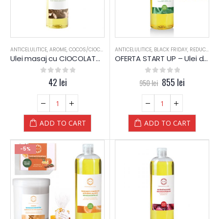
ANTICELULITICE
,
AROME
,
COCOS/CIOCOLAT?
,
ANTICELULITICE
PIELE MIXTA
,
PIELE SENSIBILA
,
BLACK FRIDAY
,
PIELE USCAT
,
REDUCERI
,
R
Ulei masaj cu CIOCOLATA si COCOS – Yamuna – 250 ml
OFERTA START UP – Ulei de masaj cu ALOE VERA – PLANTE – Yamuna – 1.000 ML
0
out of 5
42
lei
0
out of 5
855
lei
950
lei
ADD TO CART
ADD TO CART
-5%