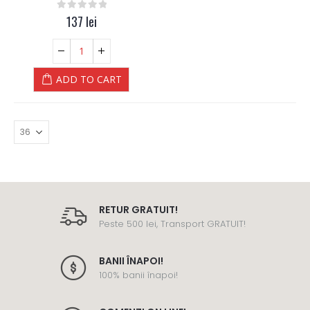
0
out of 5
137
lei
ADD TO CART
RETUR GRATUIT!
Peste 500 lei, Transport GRATUIT!
BANII ÎNAPOI!
100% banii înapoi!