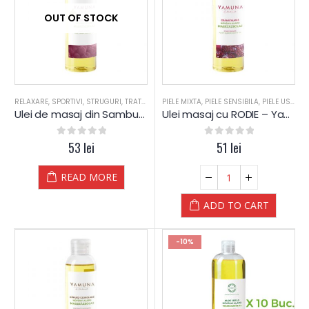
OUT OF STOCK
RELAXARE
,
SPORTIVI
,
STRUGURI
,
TRATAMENT CORPORAL
PIELE MIXTA
,
,
PIELE SENSIBILA
ULEI 250ML
,
ULEI DE PLANTE
,
PIELE USCATA
Ulei de masaj din Samburi de STRUGURI – Yamuna – 250 ml
Ulei masaj cu RODIE – Yamuna – 250 ml
0
out of 5
53
lei
0
out of 5
51
lei
READ MORE
ADD TO CART
-10%