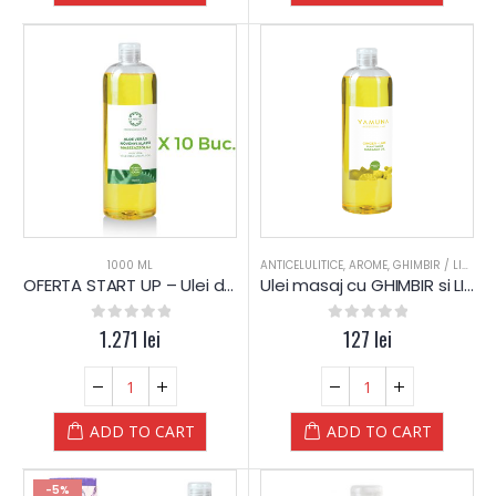
1000 ML
ANTICELULITICE
,
AROME
,
GHIMBIR / LIME
,
PI
OFERTA START UP – Ulei de masaj cu ALOE VERA – PLANTE – Yamuna – 1.000 ML
Ulei masaj cu GHIMBIR si LIME – Yamuna
0
out of 5
1.271
lei
0
out of 5
127
lei
ADD TO CART
ADD TO CART
-5%