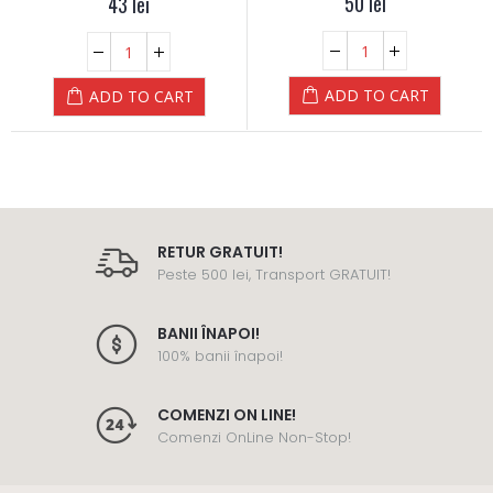
50
lei
43
lei
ADD TO CART
ADD TO CART
RETUR GRATUIT!
Peste 500 lei, Transport GRATUIT!
BANII ÎNAPOI!
100% banii înapoi!
COMENZI ON LINE!
Comenzi OnLine Non-Stop!