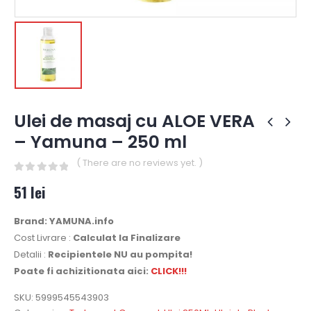
Ulei de masaj cu ALOE VERA
– Yamuna – 250 ml
( There are no reviews yet. )
0
out of 5
51
lei
Brand: YAMUNA.info
Cost Livrare :
Calculat la Finalizare
Detalii :
Recipientele NU au pompita!
Poate fi achizitionata aici:
CLICK!!!
SKU:
5999545543903