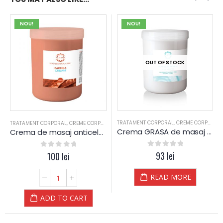
NOU!
NOU!
OUT OF STOCK
TRATAMENT CORPORAL
,
CREME CORPORALE
TRATAMENT CORPORAL
,
CREME CORPORALE
,
SALOANE
Crema GRASA de masaj – Yamuna
Crema de masaj anticelulita cu extract de ARDEI IUTE (paprika) Yamuna
0
out of 5
93
lei
0
out of 5
100
lei
READ MORE
ADD TO CART