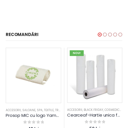
RECOMANDĂRI
NOU!
ACCESORII
,
BLACK FRIDAY
,
COSMEDIC-PETRA
ACCESORII
,
PIELE USCATA
,
SALOANE
,
SALOANE
,
SPA
,
TEXTILE
,
TEN DESHIDRATAT
,
TRATAMENT CORPORAL
,
TEN SEBOREIC GRAS
,
TEN SEBOREIC 
Cearceaf-Hartie unica folosinta pat masaj – 80 m
Prosop MIC cu logo Yamuna
0
out of 5
0
out of 5