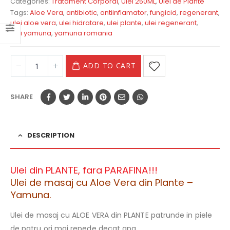
Categories:
Tratament Corporal
,
Ulei 250ML
,
Ulei de Plante
Tags:
Aloe Vera
,
antibiotic
,
antiinflamator
,
fungicid
,
regenerant
,
ulei aloe vera
,
ulei hidratare
,
ulei plante
,
ulei regenerant
,
ulei yamuna
,
yamuna romania
ADD TO CART
SHARE
DESCRIPTION
Ulei din PLANTE, fara PARAFINA!!!
Ulei de masaj cu Aloe Vera din Plante –
Yamuna.
Ulei de masaj cu ALOE VERA din PLANTE patrunde in piele
de patru ori mai repede decat apa.