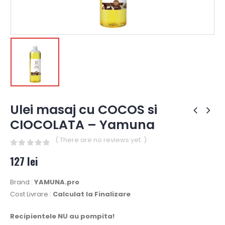
Ulei masaj cu COCOS si
CIOCOLATA – Yamuna
( There are no reviews yet. )
0
out of 5
127
lei
Brand :
YAMUNA.pro
Cost Livrare :
Calculat la Finalizare
Recipientele NU au pompita!