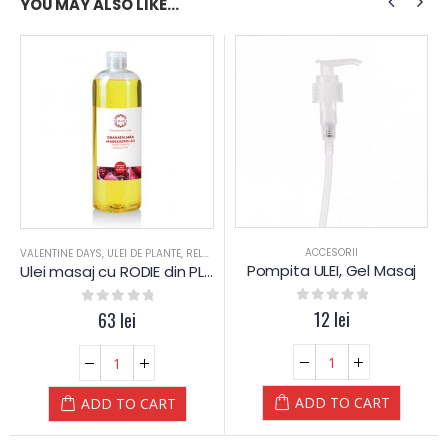
YOU MAY ALSO LIKE…
ACCESORII
,
RELAXARE
VALENTINE DAYS
,
SPORTIVI
,
,
ULEI DE PLANTE
STRUGURI
,
RELAXARE
,
PIELE SENSIBILA
,
PIELE USCATA
,
PIELE MIXT
Pompita ULEI, Gel Masaj
Ulei masaj cu RODIE din PLANTE – Yamuna
0
out of 5
12
lei
0
out of 5
63
lei
ADD TO CART
ADD TO CART