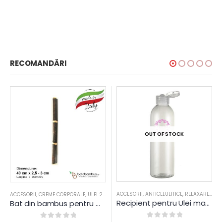
RECOMANDĂRI
OUT OF STOCK
ACCESORII
,
ANTICELULITICE
,
RELAXARE
,
SAL
250ML
,
ULEI DE PLANTE
ACCESORII
,
ULEI DE PLANTE
,
CREME CORPORALE
,
ULEI 250ML
,
ULEI DE PLANTE
Recipient pentru Ulei masaj – 250 ml – Yamuna
Bat din bambus pentru masaj 40 cm (2,5 – 3 cm grosime), Negru