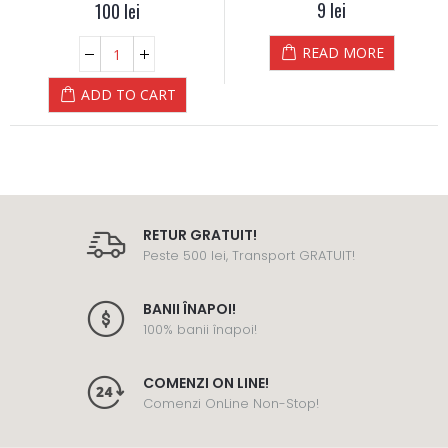
0
out of 5
9
lei
0
out of 5
100
lei
READ MORE
ADD TO CART
RETUR GRATUIT!
Peste 500 lei, Transport GRATUIT!
BANII ÎNAPOI!
100% banii înapoi!
COMENZI ON LINE!
Comenzi OnLine Non-Stop!