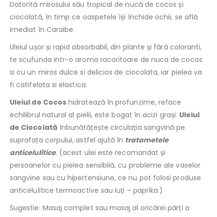
Datorită mirosului său tropical de nucă de cocos și
ciocolată, în timp ce oaspetele își închide ochii, se află
imediat în Caraibe.
Uleiul ușor și rapid absorbabil, din plante și fără coloranti,
te scufunda intr-o aroma racoritoare de nuca de cocos
si cu un miros dulce si delicios de ciocolata,
iar pielea va
fi catifelata si elastica.
Uleiul de Cocos
hidratează în profunzime, reface
echilibrul natural al pielii, este bogat în acizi grași.
Uleiul
de Ciocolată
înbunătățește circulația sangvină pe
suprafața corpului, astfel ajută în
tratametele
anticelulitice
. (acest ulei este recomandat și
persoanelor cu pielea sensibilă, cu probleme ale vaselor
sangvine sau cu hipertensiune, ce nu pot folosi produse
anticelulitice termoactive sau iuți – paprika.)
Sugestie: Masaj complet sau masaj al oricărei părți a