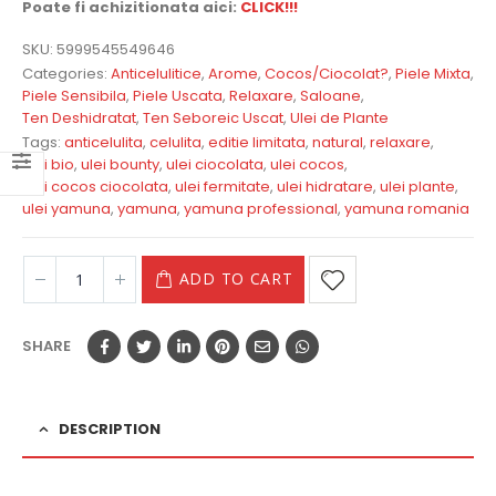
Poate fi achizitionata aici:
CLICK!!!
SKU:
5999545549646
Categories:
Anticelulitice
,
Arome
,
Cocos/Ciocolat?
,
Piele Mixta
,
Piele Sensibila
,
Piele Uscata
,
Relaxare
,
Saloane
,
Ten Deshidratat
,
Ten Seboreic Uscat
,
Ulei de Plante
Tags:
anticelulita
,
celulita
,
editie limitata
,
natural
,
relaxare
,
ulei bio
,
ulei bounty
,
ulei ciocolata
,
ulei cocos
,
ulei cocos ciocolata
,
ulei fermitate
,
ulei hidratare
,
ulei plante
,
ulei yamuna
,
yamuna
,
yamuna professional
,
yamuna romania
ADD TO CART
SHARE
DESCRIPTION