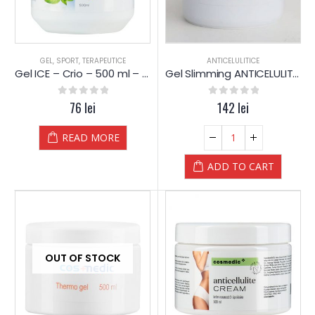
GEL
,
SPORT
,
TERAPEUTICE
ANTICELULITICE
Gel ICE – Crio – 500 ml – CosMedic – Petra
Gel Slimming ANTICELULITA (non-termic) – 500 ml – CosMedic
0
out of 5
76
lei
0
out of 5
142
lei
READ MORE
ADD TO CART
OUT OF STOCK