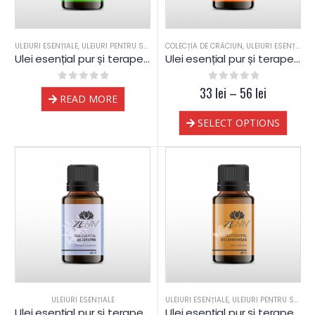
ULEIURI ESENȚIALE
,
ULEIURI PENTRU SAUNA
COLECȚIA DE CRĂCIUN
,
ULEIURI ESENȚIALE
,
Ulei esențial pur și terapeutic de Mentă Spearmint
Ulei esențial pur și terapeutic de Mandarină
0
out of 5
33
0
out of 5
lei
–
56
lei
READ MORE
SELECT OPTIONS
ULEIURI ESENȚIALE
ULEIURI ESENȚIALE
,
ULEIURI PENTRU SAUNA
Ulei esențial pur și terapeutic de Ienupăr
Ulei esențial pur și terapeutic de Cedru Atlas