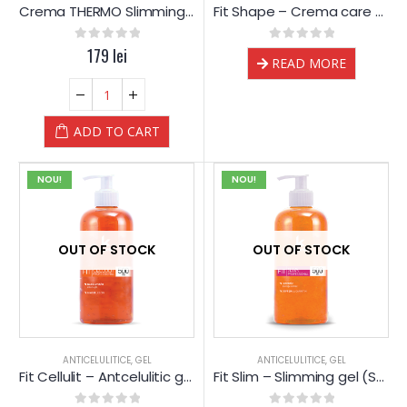
Crema THERMO Slimming Anticelulitica – 500 ml – CosMedic
Fit Shape – Crema care stimuleaza Arderea Grasimii – Dr.Kelen
0
out of 5
179
lei
0
out of 5
READ MORE
ADD TO CART
NOU!
NOU!
OUT OF STOCK
OUT OF STOCK
ANTICELULITICE
,
GEL
ANTICELULITICE
,
GEL
Fit Cellulit – Antcelulitic gel – Dr.Kelen
Fit Slim – Slimming gel (SLABIRE) – Dr.Kelen