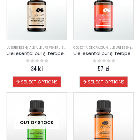
ULEIURI ESENȚIALE
,
ULEIURI PENTRU SAUNA
COLECȚIA DE CRĂCIUN
,
ULEIURI ESENȚIALE
,
Ulei esențial pur și terapeutic de Cedru Himalayan Indian
Ulei esențial pur și terapeutic de Grapefruit
0
out of 5
34
lei
0
out of 5
57
lei
SELECT OPTIONS
SELECT OPTIONS
OUT OF STOCK