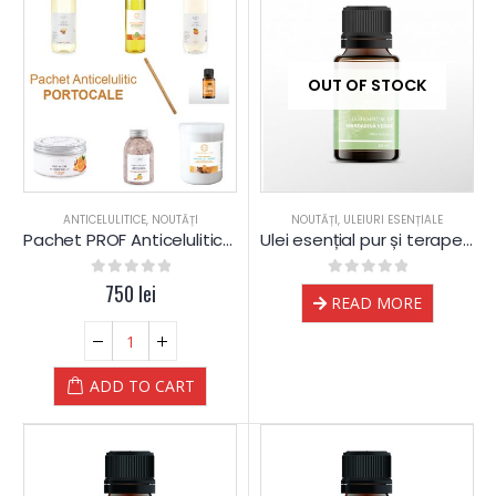
OUT OF STOCK
ANTICELULITICE
,
NOUTĂȚI
NOUTĂȚI
,
ULEIURI ESENȚIALE
Pachet PROF Anticelulitic PORTOCALE
Ulei esențial pur și terapeutic de Mandarină verde
0
out of 5
750
lei
0
out of 5
READ MORE
ADD TO CART