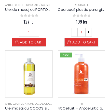
ANTICELULITICE
,
PORTOCALE / SCORTISOARA
,
SALOANE
,
TRATAMENT CORPORAL
ACCESORII
,
ULEI D
Ulei de masaj cu PORTOCALE si SCORTISOARA – Yamuna – din PLANTE
Cearceaf plastic parargil – impachetari corporale (25 buc.)
0
out of 5
127
lei
0
out of 5
109
lei
ADD TO CART
ADD TO CART
NOU!
ANTICELULITICE
,
AROME
,
COCOS/CIOCOLAT?
,
PIELE MIXTA
,
PIELE SENSIBILA
FIT
,
PIELE USCAT
Ulei masaj cu COCOS si CIOCOLATA – Yamuna
Fit Cellulit – Antcelulitic gel – Dr.Kelen