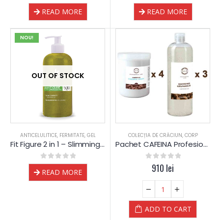
0
out of 5
0
out of 5
READ MORE
READ MORE
NOU!
OUT OF STOCK
ANTICELULITICE
,
FERMITATE
,
GEL
COLECȚIA DE CRĂCIUN
,
CORP
Fit Figure 2 in 1 – Slimming si Anticelulita gel – Dr.Kelen
Pachet CAFEINA Profesional
0
out of 5
0
out of 5
910
lei
READ MORE
ADD TO CART