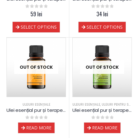
0
out of 5
59
lei
0
out of 5
34
lei
SELECT OPTIONS
SELECT OPTIONS
OUT OF STOCK
OUT OF STOCK
ULEIURI ESENȚIALE
ULEIURI ESENȚIALE
,
ULEIURI PENTRU SAUNA
Ulei esențial pur și terapeutic de Morcov
Ulei esențial pur și terapeutic de Rozmarin
0
out of 5
0
out of 5
READ MORE
READ MORE