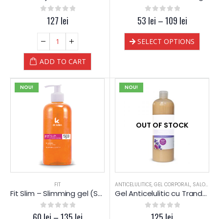
0
out of 5
127
lei
53
0
lei
out of 5
–
109
lei
SELECT OPTIONS
ADD TO CART
NOU!
NOU!
OUT OF STOCK
FIT
ANTICELULITICE
,
GEL CORPORAL
,
SALOANE
,
Fit Slim – Slimming gel (SLABIRE) – Dr.Kelen
Gel Anticelulitic cu Trandafir Japonez & Iris
60
0
lei
out of 5
–
135
lei
0
out of 5
125
lei