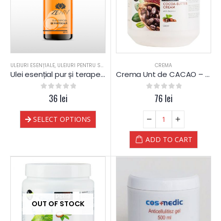
ULEIURI ESENȚIALE
,
ULEIURI PENTRU SAUNA
CREMA
Ulei esențial pur și terapeutic de Portocală
Crema Unt de CACAO – hidratanta – 500 ml – CosMedic – Petra
0
out of 5
36
lei
0
out of 5
76
lei
SELECT OPTIONS
ADD TO CART
OUT OF STOCK