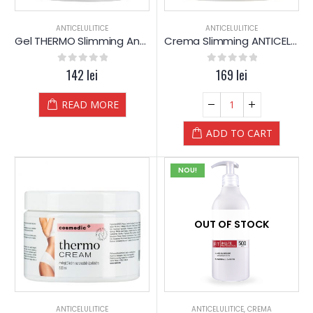
ANTICELULITICE
ANTICELULITICE
Gel THERMO Slimming Anticelulitic – 500 ml – CosMedic
Crema Slimming ANTICELULITA (non-termica) – 500 ml – CosMedic
0
out of 5
142
lei
0
out of 5
169
lei
READ MORE
ADD TO CART
NOU!
OUT OF STOCK
ANTICELULITICE
ANTICELULITICE
,
CREMA