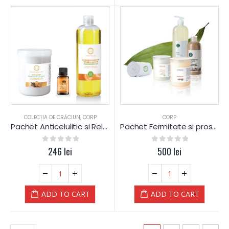
COLECȚIA DE CRĂCIUN
,
CORP
CORP
Pachet Anticelulitic si Relaxare PORTOCALE si SCORTISOARA – Yamuna
Pachet Fermitate si prosop Yamuna
0
out of 5
246
lei
0
out of 5
500
lei
ADD TO CART
ADD TO CART