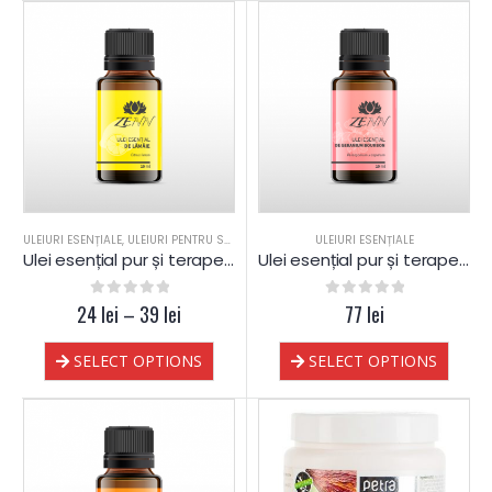
ULEIURI ESENȚIALE
,
ULEIURI PENTRU SAUNA
ULEIURI ESENȚIALE
Ulei esențial pur și terapeutic de Lămâie
Ulei esențial pur și terapeutic de Geranium Bourbon
24
0
out of 5
lei
–
39
lei
0
out of 5
77
lei
SELECT OPTIONS
SELECT OPTIONS