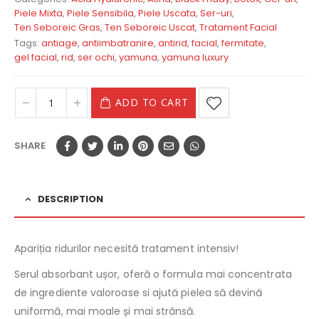
Piele Mixta
,
Piele Sensibila
,
Piele Uscata
,
Ser-uri
,
Ten Seboreic Gras
,
Ten Seboreic Uscat
,
Tratament Facial
Tags:
antiage
,
antiimbatranire
,
antirid
,
facial
,
fermitate
,
gel facial
,
rid
,
ser ochi
,
yamuna
,
yamuna luxury
ADD TO CART
SHARE
DESCRIPTION
Apariția ridurilor necesită tratament intensiv!
Serul absorbant ușor, oferă o formula mai concentrata
de ingrediente valoroase si ajută pielea să devină
uniformă, mai moale și mai strânsă.