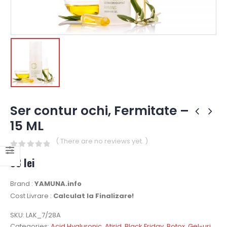
Ser contur ochi, Fermitate –
15 ML
( There are no reviews yet. )
0
out of 5
58
lei
Brand :
YAMUNA.info
Cost Livrare :
Calculat la Finalizare!
SKU:
LAK_7/28A
Categories:
Acid Hyaluronic
,
Atirid
,
Black Friday
,
Botox
,
Gel-uri
,