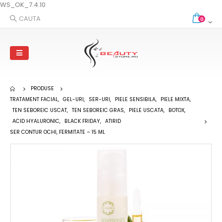
WS_OK_7.4.10
CAUTA
0
PRODUSE
TRATAMENT FACIAL
,
GEL-URI
,
SER-URI
,
PIELE SENSIBILA
,
PIELE MIXTA
,
TEN SEBOREIC USCAT
,
TEN SEBOREIC GRAS
,
PIELE USCATA
,
BOTOX
,
ACID HYALURONIC
,
BLACK FRIDAY
,
ATIRID
SER CONTUR OCHI, FERMITATE – 15 ML