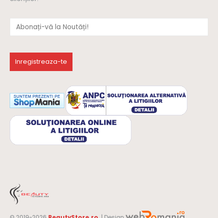
© 2019-2026
BeautyStore.ro
| Design