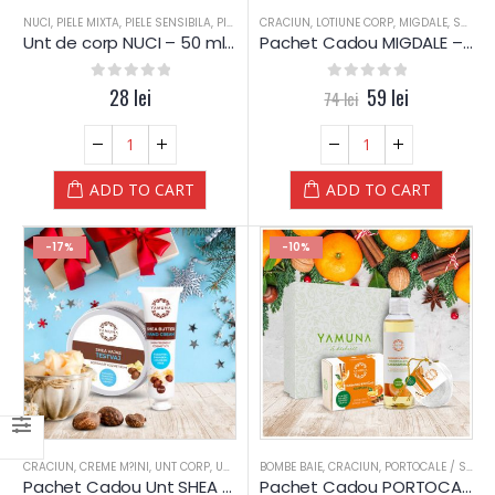
NUCI
,
PIELE MIXTA
,
PIELE SENSIBILA
,
PIELE USCATA
CRACIUN
,
TEN DESHIDRATAT
,
LOTIUNE CORP
,
,
UNT CORP
MIGDALE
,
SAPUN
Unt de corp NUCI – 50 ml – Yamuna
Pachet Cadou MIGDALE – Yamuna (silver)
0
out of 5
28
lei
0
out of 5
59
lei
74
lei
ADD TO CART
ADD TO CART
-17%
-10%
CRACIUN
,
CREME M?INI
,
UNT CORP
,
UNT SHEA
BOMBE BAIE
,
YAMUNA LUXURY
,
CRACIUN
,
PORTOCALE / SCORTISOARA
Pachet Cadou Unt SHEA – Yamuna (silver)
Pachet Cadou PORTOCALE si Scortisoara – Yamuna