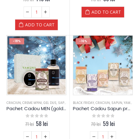
ADD TO CART
ADD TO CART
-18%
-16%
CRACIUN
,
CREME M?INI
,
GEL DUS
,
SAPUN
,
YAMUNA LUXURY
BLACK FRIDAY
,
CRACIUN
,
SAPUN
,
YAMUNA LUXURY
Pachet Cadou MEN (gold) – Yamuna
Pachet Cadou Sapun presat la rece – Yamuna
0
out of 5
58
lei
0
out of 5
59
lei
71
lei
70
lei