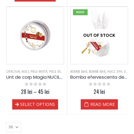
NOU!
OUT OF STOCK
CRACIUN
,
NUCI
,
PIELE MIXTA
,
PIELE SENSIBILA
BOMBE BAIE
,
PIELE USCATA
,
BOMBE BAIE
,
TEN DESHIDRATAT
,
NUCI
,
SPA
,
,
UNT C
SPA-WELLNESS
Unt de corp Magia NUCILOR – Yamuna
Bomba efervescenta de Baie NUCI – Yamuna
28
0
out of 5
lei
–
45
lei
0
out of 5
24
lei
SELECT OPTIONS
READ MORE