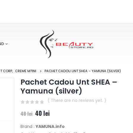
ND
T CORP
,
CREME M?INI
PACHET CADOU UNT SHEA – YAMUNA (SILVER)
Pachet Cadou Unt SHEA –
Yamuna (silver)
( There are no reviews yet. )
0
out of 5
40
lei
48
lei
Brand :
YAMUNA.info