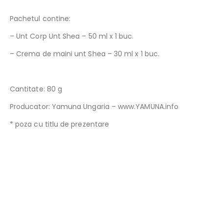
Pachetul contine:
– Unt Corp Unt Shea – 50 ml x 1 buc.
– Crema de maini unt Shea – 30 ml x 1 buc.
Cantitate: 80 g
Producator: Yamuna Ungaria – www.YAMUNA.info
* poza cu titlu de prezentare