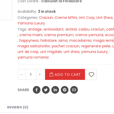
Cost Livrare :
Calculat la Finalizare
Availability:
3 in stock
Categories:
Craciun
,
Creme M?ini
,
Unt Corp
,
Unt Shea
,
Yamuna Luxury
Tags:
antiage
,
antioxidant
,
antirid
,
cadou craciun
,
cati
,
crema maini
,
crema premium
,
crema yamuna
,
ecoc
,
happyness
,
hidratare
,
iarna
,
macadamia
,
magia iernii
magia sarbatorilor
,
pachet craciun
,
regenerare piele
,
u
unt de corp
,
unt migdale
,
unt shea
,
yamuna luxury
,
yamuna romania
ADD TO CART
SHARE
REVIEWS (0)