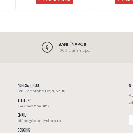
BANII ÎNAPOI!
100% banii înapoi!
NO
ADRESA BIROU:
Str. Gheorghe Doja, Nr. 161
Ab
TELEFON:
cl
+40 746 564 457
EMAIL:
office@beautystore.ro
DESCHIS: