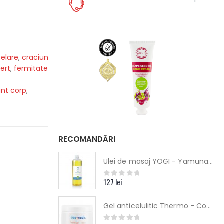
felare
,
craciun
ert
,
fermitate
,
nt corp
,
RECOMANDĂRI
Ulei de masaj YOGI - Yamuna - din PLANTE
127
lei
0
out of 5
Gel anticelulitic Thermo - CosMedic