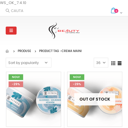
WS_OK_7.4.10
CAUTA
0
PRODUSE
PRODUCT TAG -
CREMA MAINI
NOU!
NOU!
-29%
-29%
OUT OF STOCK