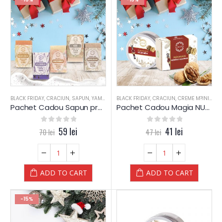
BLACK FRIDAY
,
CRACIUN
,
SAPUN
,
YAMUNA LUXURY
BLACK FRIDAY
,
CRACIUN
,
CREME M?INI
,
NUC
Pachet Cadou Sapun presat la rece – Yamuna
Pachet Cadou Magia NUCILOR – Yamuna (bronze)
0
out of 5
59
lei
0
out of 5
41
lei
70
lei
47
lei
ADD TO CART
ADD TO CART
-15%