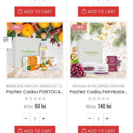
ADD TO CART
ADD TO CART
-10%
-10%
BOMBE BAIE
,
CRACIUN
,
PORTOCALE / SCORTISOARA
CRACIUN
,
SAPUN
,
ELIXIR
,
ULEI 250ML
,
SAPUN
,
STRUGURI
,
YAMUNA LUX
Pachet Cadou PORTOCALE si Scortisoara – Yamuna
Pachet Cadou Fermitate Samburi de STRUGURI – Yamuna
0
out of 5
60
lei
0
out of 5
140
lei
67
lei
155
lei
ADD TO CART
ADD TO CART