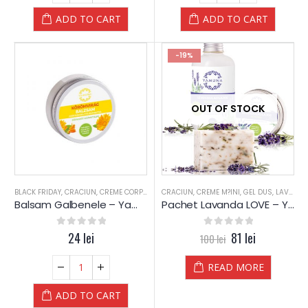
ADD TO CART
ADD TO CART
-19%
OUT OF STOCK
BLACK FRIDAY
,
CRACIUN
,
CREME CORPORALE
CRACIUN
,
CREME HIDRATARE
,
CREME M?INI
,
PIELE MIXTA
,
GEL DUS
,
,
LAVANDA
PIELE SE
Balsam Galbenele – Yamuna
Pachet Lavanda LOVE – Yamuna Luxury
0
out of 5
24
lei
0
out of 5
81
lei
100
lei
READ MORE
ADD TO CART