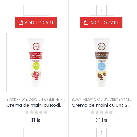
ADD TO CART
ADD TO CART
BLACK FRIDAY
,
CRACIUN
,
CREME M?INI
,
PIELE MIXTA
BLACK FRIDAY
,
PIELE SENSIBILA
,
CRACIUN
,
,
PIELE USCATA
CREME M?INI
,
,
PIEL
ROD
Crema de maini cu Rodie – Yamuna – NOU
Crema de maini cu Unt Shea – Yamuna – NOU
0
out of 5
31
lei
0
out of 5
31
lei