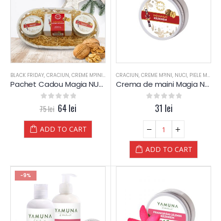
BLACK FRIDAY
,
CRACIUN
,
CREME M?INI
,
NUCI
CRACIUN
,
SAPUN
,
,
UNT CORP
CREME M?INI
,
YAMUNA LUXURY
,
NUCI
,
PIELE MIXTA
,
Pachet Cadou Magia NUCILOR – Yamuna (silver)
Crema de maini Magia NUCILOR – Yamuna
0
out of 5
64
lei
0
out of 5
31
lei
75
lei
ADD TO CART
ADD TO CART
-9%