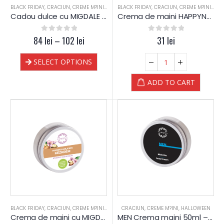
BLACK FRIDAY
,
CRACIUN
,
CREME M?INI
,
MIGDALE
BLACK FRIDAY
,
PIELE MIXTA
,
CRACIUN
,
PIELE SENSIBILA
,
CREME M?INI
,
PIELE U
,
HAP
Cadou dulce cu MIGDALE – Yamuna
Crema de maini HAPPYNESS – Yamuna
84
0
lei
out of 5
–
102
lei
0
out of 5
31
lei
SELECT OPTIONS
ADD TO CART
BLACK FRIDAY
,
CRACIUN
,
CREME M?INI
,
MIGDALE
CRACIUN
,
PIELE MIXTA
,
CREME M?INI
,
PIELE SENSIBILA
,
HALLOWEEN
,
PIELE U
Crema de maini cu MIGDALE – Yamuna
MEN Crema maini 50ml – Yamuna