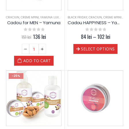
CRACIUN
,
CREME M?INI
,
YAMUNA LUXURY
BLACK FRIDAY
,
CRACIUN
,
CREME M?INI
,
HAP
Cadou for MEN – Yamuna
Cadou HAPPYNESS – Yamuna
0
out of 5
136
lei
84
0
lei
out of 5
–
102
lei
151
lei
SELECT OPTIONS
ADD TO CART
-25%