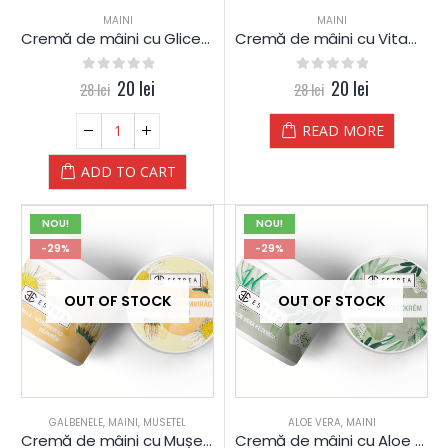
MAINI
MAINI
Cremă de mâini cu Glicerină-Silicon
Cremă de mâini cu Vitamina A
0
out of 5
20
lei
0
out of 5
20
lei
28
lei
28
lei
READ MORE
ADD TO CART
NOU!
NOU!
-29%
-29%
OUT OF STOCK
OUT OF STOCK
GALBENELE
,
MAINI
,
MUSETEL
ALOE VERA
,
MAINI
Cremă de mâini cu Mușețel și Gălbenele
Cremă de mâini cu Aloe Vera