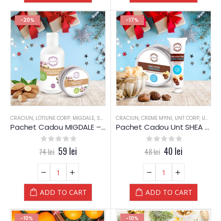
-20%
-17%
CRACIUN
,
LOTIUNE CORP
,
MIGDALE
,
SAPUN
,
CRACIUN
UNT CORP
,
CREME M?INI
,
UNT CORP
,
UNT SHEA
Pachet Cadou MIGDALE – Yamuna (silver)
Pachet Cadou Unt SHEA – Yamuna (silver)
0
out of 5
59
lei
0
out of 5
40
lei
74
lei
48
lei
ADD TO CART
ADD TO CART
-10%
-10%