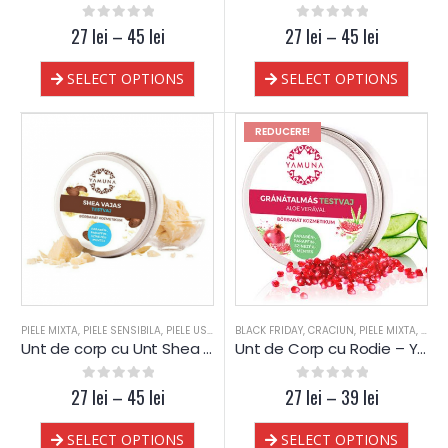
27
0
out of 5
lei
–
45
lei
27
0
out of 5
lei
–
45
lei
SELECT OPTIONS
SELECT OPTIONS
REDUCERE!
PIELE MIXTA
,
PIELE SENSIBILA
,
PIELE USCATA
,
BLACK FRIDAY
TEN DESHIDRATAT
,
CRACIUN
,
UNT CORP
,
PIELE MIXTA
,
UNT SHEA
,
PIELE
Unt de corp cu Unt Shea – Yamuna
Unt de Corp cu Rodie – Yamuna
27
0
out of 5
lei
–
45
lei
27
0
out of 5
lei
–
39
lei
SELECT OPTIONS
SELECT OPTIONS