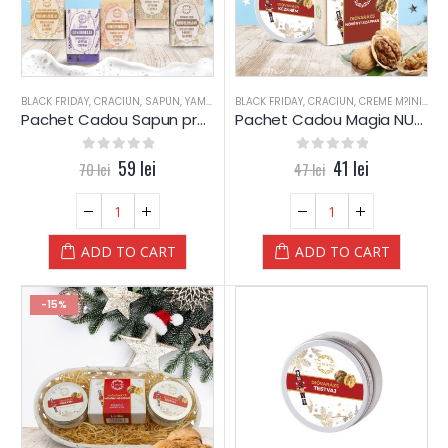
BLACK FRIDAY
,
CRACIUN
,
SAPUN
,
YAMUNA LUXURY
BLACK FRIDAY
,
CRACIUN
,
CREME M?INI
,
NUC
Pachet Cadou Sapun presat la rece – Yamuna
Pachet Cadou Magia NUCILOR – Yamuna (bronze)
0
out of 5
59
lei
0
out of 5
41
lei
70
lei
47
lei
ADD TO CART
ADD TO CART
-15%