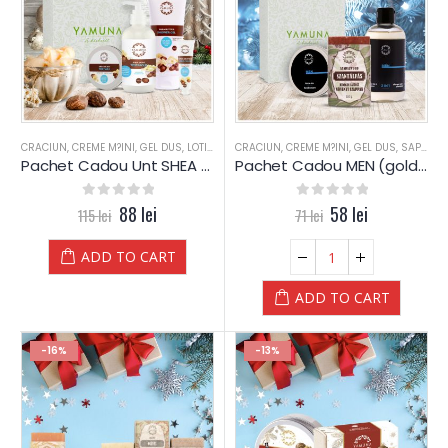
CRACIUN
,
CREME M?INI
,
GEL DUS
,
LOTIUNE CORP
CRACIUN
,
UNT CORP
,
CREME M?INI
,
UNT SHEA
,
GEL DUS
,
YAMUNA LUXUR
,
SAPUN
,
Y
Pachet Cadou Unt SHEA – Yamuna (gold)
Pachet Cadou MEN (gold) – Yamuna
0
out of 5
88
lei
0
out of 5
58
lei
115
lei
71
lei
ADD TO CART
ADD TO CART
-16%
-13%