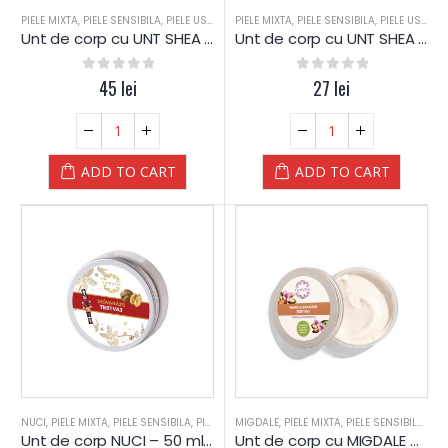
PIELE MIXTA
,
PIELE SENSIBILA
,
PIELE USCATA
,
PIELE MIXTA
TEN DESHIDRATAT
,
PIELE SENSIBILA
,
UNT CORP
,
PIELE USCATA
,
UNT SHEA
Unt de corp cu UNT SHEA – 200 ml – Yamuna
Unt de corp cu UNT SHEA – 50 ml – Yamuna
0
out of 5
45
lei
0
out of 5
27
lei
ADD TO CART
ADD TO CART
NUCI
,
PIELE MIXTA
,
PIELE SENSIBILA
,
PIELE USCATA
MIGDALE
,
TEN DESHIDRATAT
,
PIELE MIXTA
,
PIELE SENSIBILA
,
UNT CORP
,
PIE
Unt de corp NUCI – 50 ml – Yamuna
Unt de corp cu MIGDALE – 200 ml – Yamuna