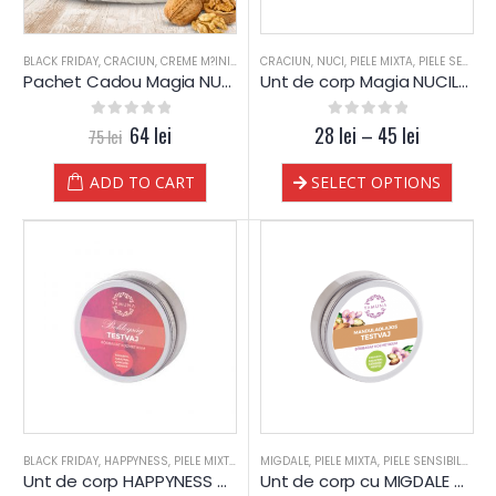
BLACK FRIDAY
,
CRACIUN
,
CREME M?INI
,
NUCI
CRACIUN
,
SAPUN
,
,
UNT CORP
NUCI
,
PIELE MIXTA
,
YAMUNA LUXURY
,
PIELE SENSIBILA
Pachet Cadou Magia NUCILOR – Yamuna (silver)
Unt de corp Magia NUCILOR – Yamuna
0
out of 5
64
lei
28
0
out of 5
lei
–
45
lei
75
lei
ADD TO CART
SELECT OPTIONS
BLACK FRIDAY
,
HAPPYNESS
,
PIELE MIXTA
,
PIELE SENSIBILA
MIGDALE
,
PIELE MIXTA
,
PIELE USCATA
,
PIELE SENSIBILA
,
TEN DESHIDRA
,
PIE
Unt de corp HAPPYNESS – Yamuna
Unt de corp cu MIGDALE – Yamuna