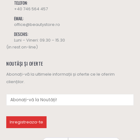
TELEFON:
+40 746 564 457
EMAIL:
office@beautystore.ro
DESCHIS:
Luni – Vineri: 09.30 – 15.30
(in rest on-line)
NOUTĂȘI ȘI OFERTE
Abonați-vă la ultimele informații și oferte ce le oferim
clienților.
Ulei masaj SWEET HARMONY - Yamuna (editie limitata)
Ulei masaj SWEET HARMONY - Yamuna (editie limitata)
137
lei
137
lei
0
out of 5
0
out of 5