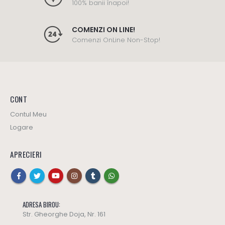
100% banii înapoi!
COMENZI ON LINE!
Comenzi OnLine Non-Stop!
CONT
Contul Meu
Logare
APRECIERI
ADRESA BIROU:
Str. Gheorghe Doja, Nr. 161