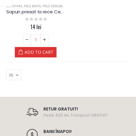
CURATARE
,
PIELE MIXTA
,
PIELE SENSIBILA
,
PIELE USCATA
,
SAPUN
,
SAPUN
,
SPA
,
SPA-WEL
Sapun presat la rece Ceai Alb – Yamuna
0
out of 5
14
lei
ADD TO CART
RETUR GRATUIT!
Peste 500 lei, Transport GRATUIT!
BANII ÎNAPOI!