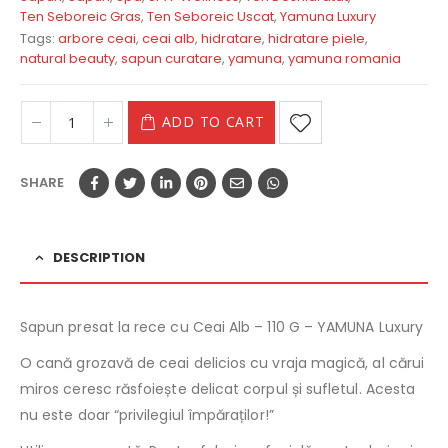
Ten Seboreic Gras
,
Ten Seboreic Uscat
,
Yamuna Luxury
Tags:
arbore ceai
,
ceai alb
,
hidratare
,
hidratare piele
,
natural beauty
,
sapun curatare
,
yamuna
,
yamuna romania
ADD TO CART
SHARE
DESCRIPTION
Sapun presat la rece cu Ceai Alb – 110 G – YAMUNA Luxury
O cană grozavă de ceai delicios cu vraja magică, al cărui
miros ceresc răsfoiește delicat corpul și sufletul. Acesta
nu este doar “privilegiul împăraților!”