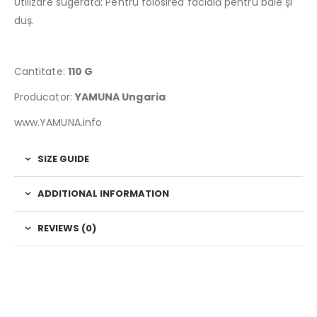
Utilizare sugerată: Pentru folosirea facială pentru baie și
duș.
Cantitate:
110 G
Producator:
YAMUNA Ungaria
www.YAMUNA.info
SIZE GUIDE
ADDITIONAL INFORMATION
REVIEWS (0)