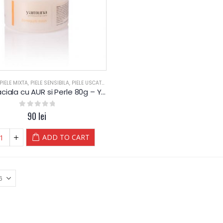
PIELE MIXTA
,
PIELE SENSIBILA
,
PIELE USCATA
,
SALOANE
,
TEN DESHIDRATAT
,
TEN SEBOREIC G
Masca faciala cu AUR si Perle 80g – Yamuna Professional
0
out of 5
90
lei
ADD TO CART