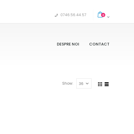
0746.56.44.57
0
DESPRE NOI
CONTACT
Show: