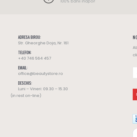
100% banii înapoi!
NO
ADRESA BIROU:
Str. Gheorghe Doja, Nr. 161
Ab
TELEFON:
cl
+40 746 564 457
EMAIL:
office@beautystore.ro
DESCHIS:
Luni – Vineri: 09.30 – 15.30
(in rest on-line)