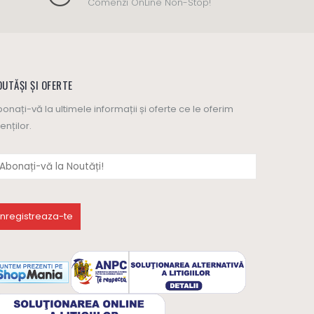
Comenzi OnLine Non-Stop!
UTĂȘI ȘI OFERTE
onați-vă la ultimele informații și oferte ce le oferim
ienților.