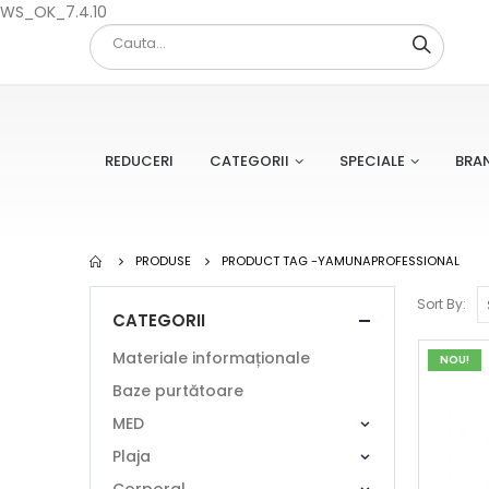
WS_OK_7.4.10
REDUCERI
CATEGORII
SPECIALE
BRA
PRODUSE
PRODUCT TAG -
YAMUNAPROFESSIONAL
Sort By:
CATEGORII
Materiale informaționale
NOU!
Baze purtătoare
MED
Plaja