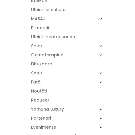
Roll-on
Uleiuri esențiale
MASAJ
Promoții
Uleiuri pentru sauna
Solar
Gemoterapice
Difuzoare
Seturi
Față
Noutăți
Reduceri
Yamuna Luxury
Parteneri
Evenimente