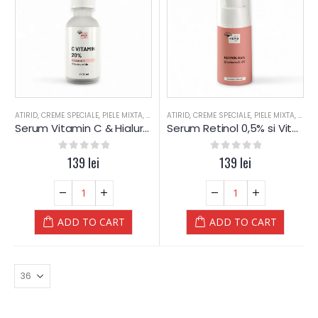
Crema Lipo pentru ECZEME - COPII – 75 ML – DrKelen
Crema Lipo pentru ECZEME - COPII – 75 ML – DrKelen
79
lei
79
lei
0
out of 5
0
out of 5
ATIRID
,
CREME SPECIALE
,
PIELE MIXTA
,
PIELE SENSIBILA
ATIRID
,
CREME SPECIALE
,
PIELE USCATA
,
,
PIELE MIXTA
SER-URI
,
TEN
,
PIELE
,
TE
Serum Vitamin C & Hialuron
Serum Retinol 0,5% si Vitamine A+B3+C+E
0
out of 5
139
lei
0
out of 5
139
lei
ADD TO CART
ADD TO CART