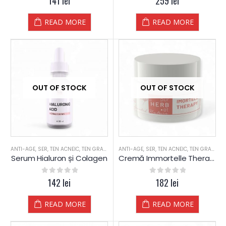
141
lei
259
lei
READ MORE
READ MORE
OUT OF STOCK
OUT OF STOCK
ANTI-AGE
,
SER
,
TEN ACNEIC
,
TEN GRAS
,
TEN MATUR
ANTI-AGE
,
TEN NORMAL
,
SER
,
TEN ACNEIC
,
TEN GRAS
,
TE
Serum Hialuron și Colagen
Cremă Immortelle Therapy (Helichrysum italicum)
0
out of 5
142
lei
0
out of 5
182
lei
READ MORE
READ MORE