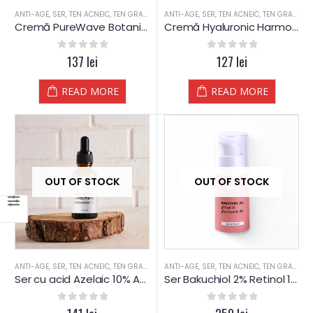
ANTI-AGE
,
SER
,
TEN ACNEIC
,
TEN GRAS
,
TEN MATUR
ANTI-AGE
,
TEN NORMAL
,
SER
,
TEN ACNEIC
,
TEN GRAS
,
TE
Cremă PureWave Botanical Acne Solution
Cremă Hyaluronic Harmony / Youth Elixir
0
out of 5
137
lei
0
out of 5
127
lei
READ MORE
READ MORE
OUT OF STOCK
OUT OF STOCK
ANTI-AGE
,
SER
,
TEN ACNEIC
,
TEN GRAS
,
TEN MATUR
ANTI-AGE
,
TEN NORMAL
,
SER
,
TEN ACNEIC
,
TEN GRAS
,
TE
Ser cu acid Azelaic 10% Arbutină 1% si extract de Ginco biloba
Ser Bakuchiol 2% Retinol 1% Niacinamide 8% Active serum
0
out of 5
0
out of 5