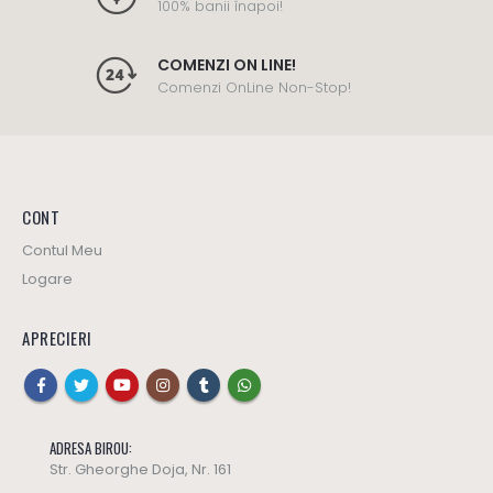
100% banii înapoi!
COMENZI ON LINE!
Comenzi OnLine Non-Stop!
CONT
Contul Meu
Logare
APRECIERI
ADRESA BIROU:
Str. Gheorghe Doja, Nr. 161