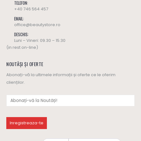
TELEFON:
+40 746 564 457
EMAIL:
office@beautystore.ro
DESCHIS:
Luni – Vineri: 09.30 – 15.30
(in rest on-line)
NOUTĂȘI ȘI OFERTE
Abonați-vă la ultimele informații și oferte ce le oferim
clienților.
Ulei masaj SWEET HARMONY - Yamuna (editie limitata)
Ulei masaj SWEET HARMONY - Yamuna (editie limitata)
137
lei
137
lei
0
out of 5
0
out of 5