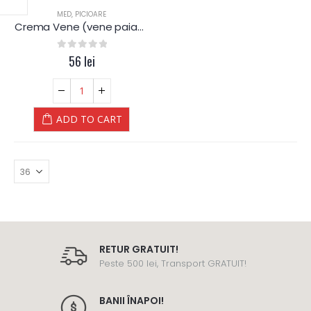
MED
,
PICIOARE
Crema Vene (vene paianjen) – Dr.Kelen
0
out of 5
56
lei
ADD TO CART
RETUR GRATUIT!
Peste 500 lei, Transport GRATUIT!
BANII ÎNAPOI!