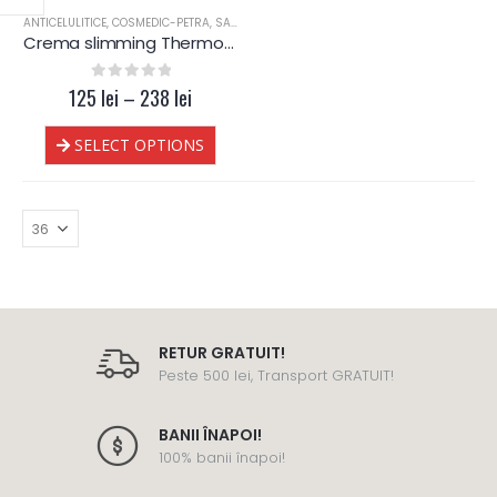
ANTICELULITICE
,
COSMEDIC-PETRA
,
SALOANE
Crema slimming Thermo – CosMedic
125
0
out of 5
lei
–
238
lei
SELECT OPTIONS
RETUR GRATUIT!
Peste 500 lei, Transport GRATUIT!
BANII ÎNAPOI!
100% banii înapoi!