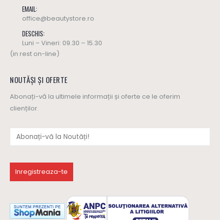
EMAIL:
office@beautystore.ro
DESCHIS:
Luni – Vineri: 09.30 – 15.30
(in rest on-line)
NOUTĂȘI ȘI OFERTE
Abonați-vă la ultimele informații și oferte ce le oferim
clienților.
Ulei masaj SWEET HARMONY - Yamuna (editie limitata)
Ulei masaj SWEET HARMONY - Yamuna (editie limitata)
137
lei
137
lei
0
out of 5
0
out of 5