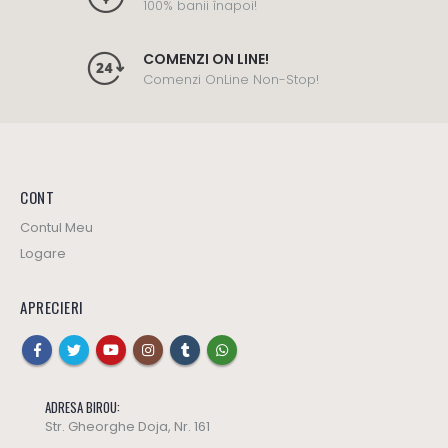
100% banii înapoi!
COMENZI ON LINE!
Comenzi OnLine Non-Stop!
CONT
Contul Meu
Logare
APRECIERI
ADRESA BIROU:
Str. Gheorghe Doja, Nr. 161