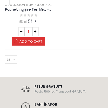
CRACIUN
,
CREME HIDRATARE
,
CURATARE
,
EXFOLIERE
,
PIELE MIXTA
,
PIELE SENSIBILA
,
PIEL
Pachet ingrijire Ten Mixt – Yamuna
0
out of 5
54
lei
68
lei
ADD TO CART
RETUR GRATUIT!
Peste 500 lei, Transport GRATUIT!
BANII ÎNAPOI!