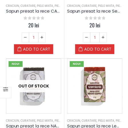
CRACIUN
,
CURATARE
,
PIELE MIXTA
,
PIELE SENSIBILA
CRACIUN
,
PIELE USCATA
,
CURATARE
,
,
PIELE MIXTA
SAPUN
,
SAPUN
,
PIELE SENSIBILA
,
SPA
Sapun presat la rece CARBUNE Activ – Yamuna
Sapun presat la rece Seminte de CANEPA (Cannabis) – Yamuna
0
out of 5
20
lei
0
out of 5
20
lei
ADD TO CART
ADD TO CART
NOU!
NOU!
OUT OF STOCK
CRACIUN
,
CURATARE
,
PIELE MIXTA
,
PIELE SENSIBILA
CRACIUN
,
PIELE USCATA
,
CURATARE
,
,
PIELE MIXTA
SAPUN
,
SAPUN
,
PIELE SENSIBILA
,
SPA
Sapun presat la rece NAMOL Medicinal – Yamuna
Sapun presat la rece Lemn de SANTAL – Yamuna