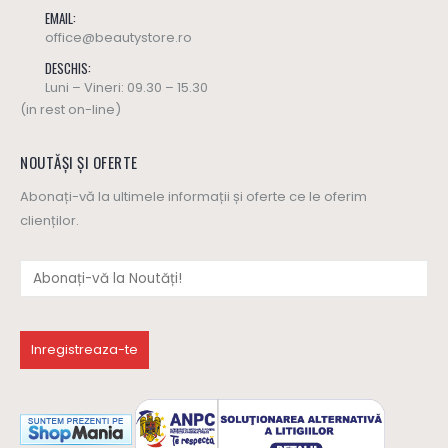
EMAIL:
office@beautystore.ro
DESCHIS:
Luni – Vineri: 09.30 – 15.30
(in rest on-line)
NOUTĂȘI ȘI OFERTE
Abonați-vă la ultimele informații și oferte ce le oferim
clienților.
Spray ANTIBACTERIAN picioare (talpi) - Dr.Kelen
Spray ANTIBACTERIAN picioare (talpi) - Dr.Kelen
55
lei
55
lei
0
out of 5
0
out of 5