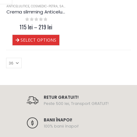
ANTICELULITICE
,
COSMEDIC-PETRA
,
SALOANE
Crema slimming Anticelulitica – CosMedic
115
0
out of 5
lei
–
219
lei
SELECT OPTIONS
RETUR GRATUIT!
Peste 500 lei, Transport GRATUIT!
BANII ÎNAPOI!
100% banii înapoi!