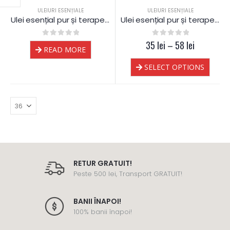
ULEIURI ESENȚIALE
ULEIURI ESENȚIALE
Ulei esențial pur și terapeutic de Piper Negru
Ulei esențial pur și terapeutic de Piper Negru
0
out of 5
35
0
out of 5
lei
–
58
lei
READ MORE
SELECT OPTIONS
RETUR GRATUIT!
Peste 500 lei, Transport GRATUIT!
BANII ÎNAPOI!
100% banii înapoi!