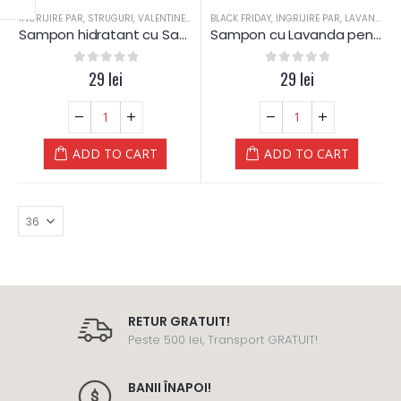
INGRIJIRE PAR
,
STRUGURI
,
VALENTINE DAYS
BLACK FRIDAY
,
INGRIJIRE PAR
,
LAVANDA
Sampon hidratant cu Samburi de Struguri – Yamuna Luxury
Sampon cu Lavanda pentru par Gras – Yamuna Luxury
0
out of 5
29
lei
0
out of 5
29
lei
ADD TO CART
ADD TO CART
RETUR GRATUIT!
Peste 500 lei, Transport GRATUIT!
BANII ÎNAPOI!