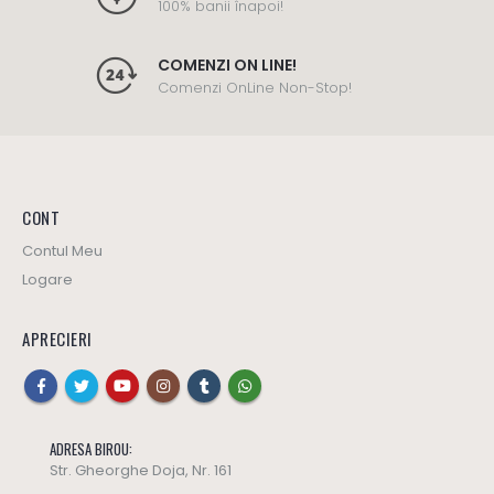
100% banii înapoi!
COMENZI ON LINE!
Comenzi OnLine Non-Stop!
CONT
Contul Meu
Logare
APRECIERI
ADRESA BIROU:
Str. Gheorghe Doja, Nr. 161