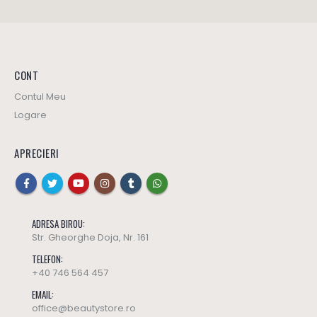
Crema Lipo pentru ECZEME - COPII – 75 ML – DrKelen
Crema Lipo pentru ECZEME - COPII – 75 ML – DrKelen
79
lei
79
lei
0
out of 5
0
out of 5
CONT
Contul Meu
Logare
APRECIERI
ADRESA BIROU:
Str. Gheorghe Doja, Nr. 161
TELEFON:
+40 746 564 457
EMAIL:
office@beautystore.ro