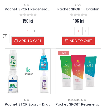
SPORT
SPORT
Pachet SPORT Regenerare – DrKelen
Pachet SPORT – DrKelen
0
out of 5
150
lei
0
out of 5
106
lei
ADD TO CART
ADD TO CART
-10%
SPORT
REDUCERE
,
SPORT
Pachet STOP Sport – DrKelen
Pachet SPORT Regenerare – DrKelen