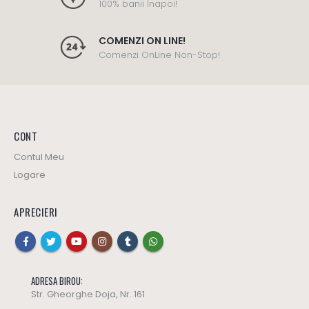
100% banii înapoi!
COMENZI ON LINE!
Comenzi OnLine Non-Stop!
CONT
Contul Meu
Logare
APRECIERI
ADRESA BIROU:
Str. Gheorghe Doja, Nr. 161