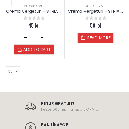
MED
,
SPECIALE
MED
,
SPECIALE
Crema Vergeturi – STRIA – Dr.Kelen (150 ml)
Crema Vergeturi – STRIA – Dr.Kelen
0
out of 5
45
lei
0
out of 5
58
lei
READ MORE
ADD TO CART
RETUR GRATUIT!
Peste 500 lei, Transport GRATUIT!
BANII ÎNAPOI!