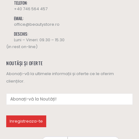
TELEFON:
+40 746 564 457
EMAIL:
office@beautystore.ro
DESCHIS:
Luni – Vineri: 09.30 – 15.30
(in rest on-line)
NOUTĂȘI ȘI OFERTE
Abonați-vă la ultimele informații și oferte ce le oferim
clienților.
Ulei masaj SWEET HARMONY - Yamuna (editie limitata)
Ulei masaj SWEET HARMONY - Yamuna (editie limitata)
137
lei
137
lei
0
out of 5
0
out of 5