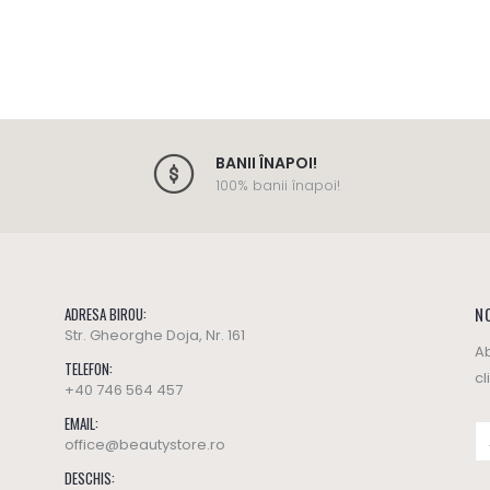
BANII ÎNAPOI!
100% banii înapoi!
NO
ADRESA BIROU:
Str. Gheorghe Doja, Nr. 161
Ab
TELEFON:
cl
+40 746 564 457
EMAIL:
office@beautystore.ro
DESCHIS: