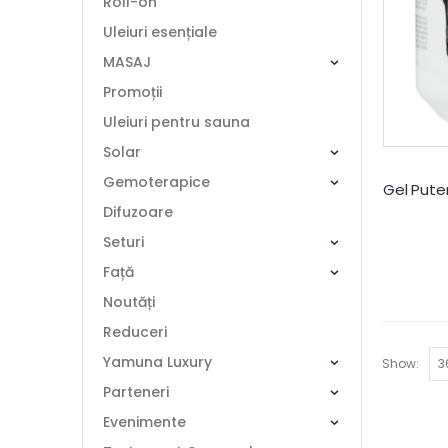
Roll-on
Uleiuri esențiale
MASAJ
Promoții
Uleiuri pentru sauna
Solar
Gemoterapice
Difuzoare
Seturi
Față
Noutăți
Reduceri
Yamuna Luxury
Show:
Parteneri
Evenimente