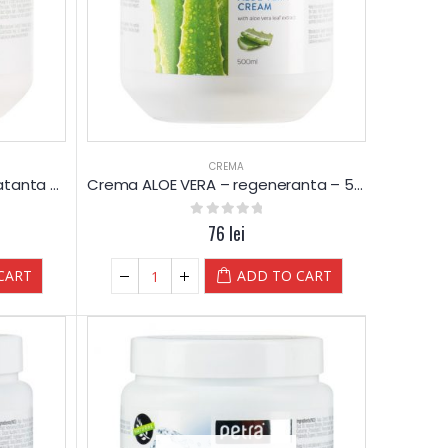
CREMA
Crema Unt de CACAO – hidratanta – 500 ml – CosMedic – Petra
Crema ALOE VERA – regeneranta – 500 ml – CosMedic – Petra
0
out of 5
76
lei
CART
ADD TO CART