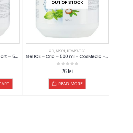
OUT OF STOCK
GEL
,
SPORT
,
TERAPEUTICE
Gel ROZMARIN – Reumatic/Sport – 500 ml – CosMedic – Petra
Gel ICE – Crio – 500 ml – CosMedic – Petra
0
out of 5
76
lei
CART
READ MORE