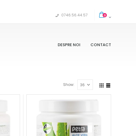
0746.56.44.57
0
DESPRE NOI
CONTACT
Show: