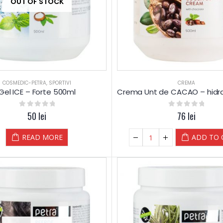
OUT OF STOCK
COSMEDIC-PETRA
,
SPORTIVI
CREMA
Gel ICE – Forte 500ml
0
out of 5
50
lei
0
out of 5
76
lei
READ MORE
ADD TO 