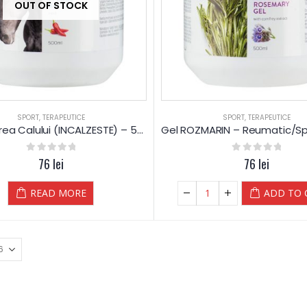
OUT OF STOCK
SPORT
,
TERAPEUTICE
SPORT
,
TERAPEUTICE
Gel Puterea Calului (INCALZESTE) – 500 ml – CosMedic – Petra
0
out of 5
76
lei
0
out of 5
76
lei
READ MORE
ADD TO 