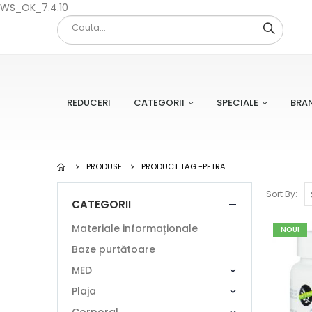
WS_OK_7.4.10
REDUCERI
CATEGORII
SPECIALE
BRA
PRODUSE
PRODUCT TAG -
PETRA
Sort By:
CATEGORII
Materiale informaționale
NOU!
Baze purtătoare
MED
Plaja