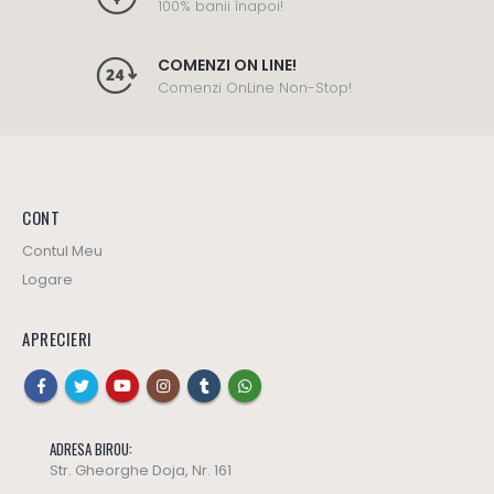
100% banii înapoi!
COMENZI ON LINE!
Comenzi OnLine Non-Stop!
CONT
Contul Meu
Logare
APRECIERI
ADRESA BIROU:
Str. Gheorghe Doja, Nr. 161