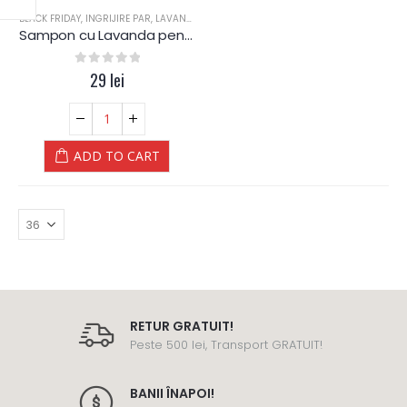
BLACK FRIDAY
,
INGRIJIRE PAR
,
LAVANDA
Sampon cu Lavanda pentru par Gras – Yamuna Luxury
0
out of 5
29
lei
ADD TO CART
RETUR GRATUIT!
Peste 500 lei, Transport GRATUIT!
BANII ÎNAPOI!