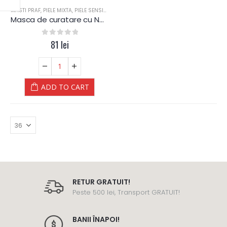
MASTI PRAF
,
PIELE MIXTA
,
PIELE SENSIBILA
,
PIELE USCATA
,
PROBLEME PIELE
,
TEN DESHID
Masca de curatare cu Namol de mare – Yamuna
0
out of 5
81
lei
ADD TO CART
RETUR GRATUIT!
Peste 500 lei, Transport GRATUIT!
BANII ÎNAPOI!