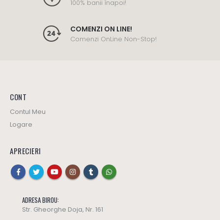
100% banii înapoi!
COMENZI ON LINE!
Comenzi OnLine Non-Stop!
CONT
Contul Meu
Logare
APRECIERI
ADRESA BIROU:
Str. Gheorghe Doja, Nr. 161