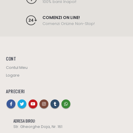
100% banii înapoi!
COMENZI ON LINE!
Comenzi OnLine Non-Stop!
CONT
Contul Meu
Logare
APRECIERI
ADRESA BIROU:
Str. Gheorghe Doja, Nr. 161