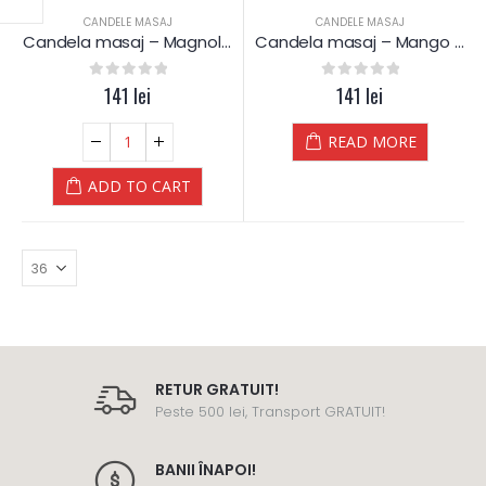
CANDELE MASAJ
CANDELE MASAJ
Candela masaj – Magnolia – Kanu Nature – 200 g
Candela masaj – Mango – Kanu Nature – 200 g
0
out of 5
141
lei
0
out of 5
141
lei
READ MORE
ADD TO CART
RETUR GRATUIT!
Peste 500 lei, Transport GRATUIT!
BANII ÎNAPOI!