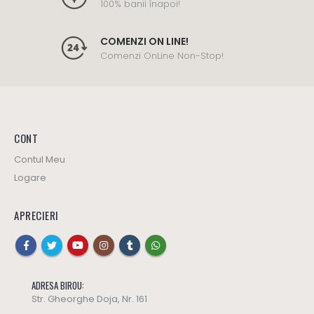
100% banii înapoi!
COMENZI ON LINE!
Comenzi OnLine Non-Stop!
CONT
Contul Meu
Logare
APRECIERI
ADRESA BIROU:
Str. Gheorghe Doja, Nr. 161