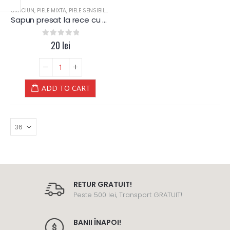
CRACIUN
,
PIELE MIXTA
,
PIELE SENSIBILA
,
PIELE USCATA
,
SAPUN
,
SAPUN
,
SPA
,
TEN DESHI
Sapun presat la rece cu Unt de SHEA – 100 G – YAMUNA Luxury
0
out of 5
20
lei
ADD TO CART
RETUR GRATUIT!
Peste 500 lei, Transport GRATUIT!
BANII ÎNAPOI!