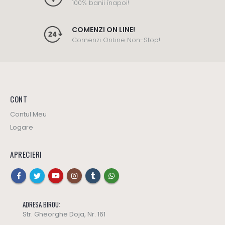
100% banii înapoi!
COMENZI ON LINE!
Comenzi OnLine Non-Stop!
CONT
Contul Meu
Logare
APRECIERI
ADRESA BIROU:
Str. Gheorghe Doja, Nr. 161