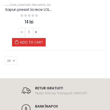
CRACIUN
,
CURATARE
,
PIELE MIXTA
,
PIELE SENSIBILA
,
PIELE USCATA
,
SAPUN
,
SAPUN
,
SPA
Sapun presat la rece LOLLIPOP – albastru – Yamuna
0
out of 5
14
lei
ADD TO CART
RETUR GRATUIT!
Peste 500 lei, Transport GRATUIT!
BANII ÎNAPOI!