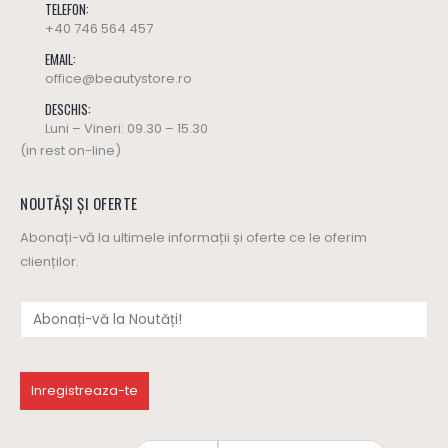
TELEFON:
+40 746 564 457
EMAIL:
office@beautystore.ro
DESCHIS:
Luni – Vineri: 09.30 – 15.30
(in rest on-line)
NOUTĂȘI ȘI OFERTE
Abonați-vă la ultimele informații și oferte ce le oferim
clienților.
Ulei masaj SWEET HARMONY - Yamuna (editie limitata)
Ulei masaj SWEET HARMONY - Yamuna (editie limitata)
137
lei
137
lei
0
out of 5
0
out of 5