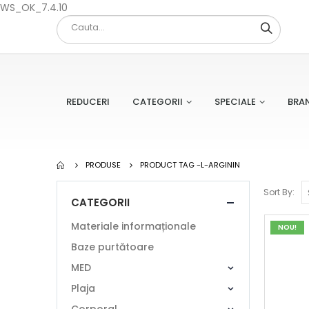
WS_OK_7.4.10
REDUCERI
CATEGORII
SPECIALE
BRA
PRODUSE
PRODUCT TAG -
L-ARGININ
Sort By:
CATEGORII
Materiale informaționale
NOU!
Baze purtătoare
MED
Plaja