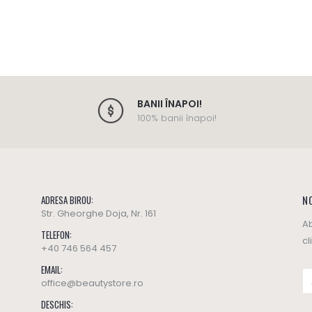
BANII ÎNAPOI!
100% banii înapoi!
NO
ADRESA BIROU:
Str. Gheorghe Doja, Nr. 161
Ab
TELEFON:
cl
+40 746 564 457
EMAIL:
office@beautystore.ro
DESCHIS: