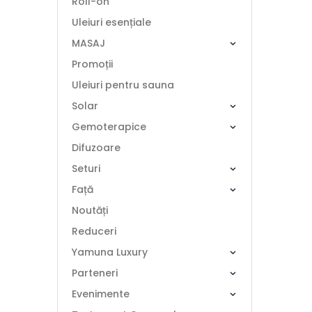
Roll-on
Uleiuri esențiale
MASAJ
Promoții
Uleiuri pentru sauna
Solar
Gemoterapice
Difuzoare
Seturi
Față
Noutăți
Reduceri
Yamuna Luxury
Parteneri
Evenimente