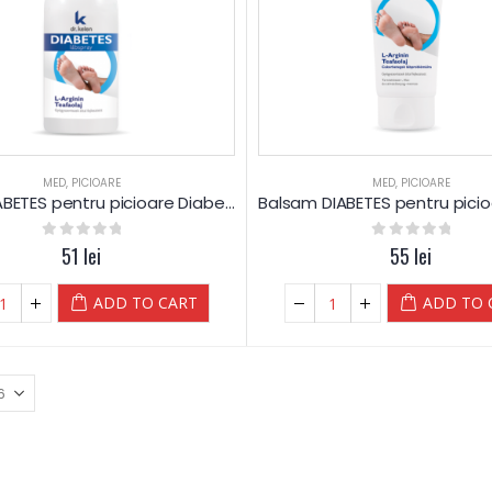
MED
,
PICIOARE
MED
,
PICIOARE
Spray DIABETES pentru picioare Diabetice – Luna
0
out of 5
51
lei
0
out of 5
55
lei
ADD TO CART
ADD TO 