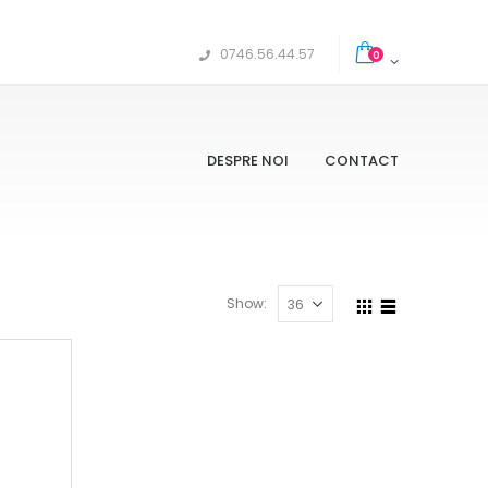
0746.56.44.57
0
DESPRE NOI
CONTACT
Show: