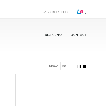
0746.56.44.57
0
DESPRE NOI
CONTACT
Show: