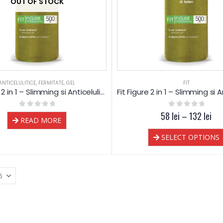
OUT OF STOCK
ANTICELULITICE
,
FERMITATE
,
GEL
FIT
Fit Figure 2 in 1 – Slimming si Anticelulita gel – Dr.Kelen
0
out of 5
58
0
lei
out of 5
–
132
lei
READ MORE
SELECT OPTIONS