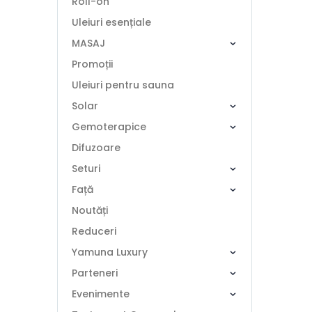
Roll-on
Uleiuri esențiale
MASAJ
Promoții
Uleiuri pentru sauna
Solar
Gemoterapice
Difuzoare
Seturi
Față
Noutăți
Reduceri
Yamuna Luxury
Parteneri
Evenimente