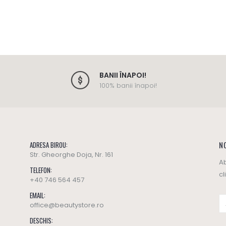
BANII ÎNAPOI!
100% banii înapoi!
NO
ADRESA BIROU:
Str. Gheorghe Doja, Nr. 161
Ab
TELEFON:
cl
+40 746 564 457
EMAIL:
office@beautystore.ro
DESCHIS: