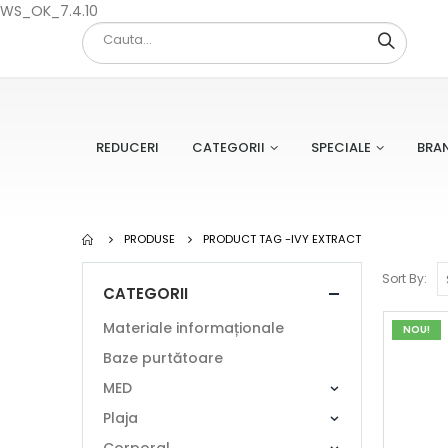
WS_OK_7.4.10
REDUCERI
CATEGORII
SPECIALE
BRA
PRODUSE
PRODUCT TAG -
IVY EXTRACT
Sort By:
CATEGORII
Materiale informaționale
NOU!
Baze purtătoare
MED
Plaja