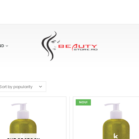
ND
NOU!