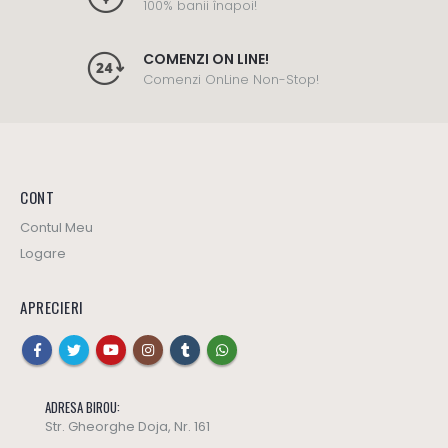
100% banii înapoi!
COMENZI ON LINE!
Comenzi OnLine Non-Stop!
CONT
Contul Meu
Logare
APRECIERI
ADRESA BIROU:
Str. Gheorghe Doja, Nr. 161