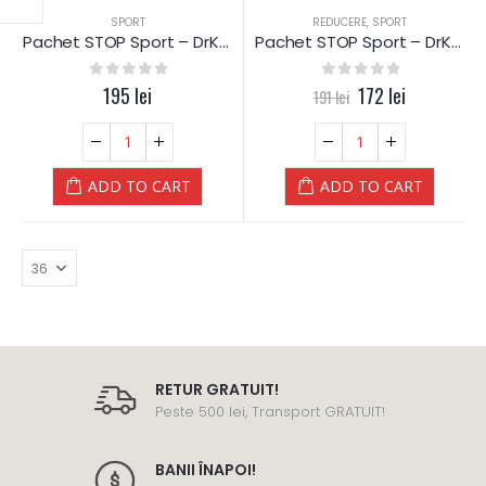
SPORT
REDUCERE
,
SPORT
Pachet STOP Sport – DrKelen
Pachet STOP Sport – DrKelen
0
out of 5
195
lei
0
out of 5
172
lei
191
lei
ADD TO CART
ADD TO CART
RETUR GRATUIT!
Peste 500 lei, Transport GRATUIT!
BANII ÎNAPOI!