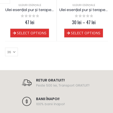
ULEIURI ESENȚIALE
ULEIURI ESENȚIALE
Ulei esențial pur și terapeutic de Fenicul
Ulei esențial pur și terapeutic de Fenicul
0
out of 5
47
lei
30
0
out of 5
lei
–
47
lei
SELECT OPTIONS
SELECT OPTIONS
RETUR GRATUIT!
Peste 500 lei, Transport GRATUIT!
BANII ÎNAPOI!
100% banii înapoi!