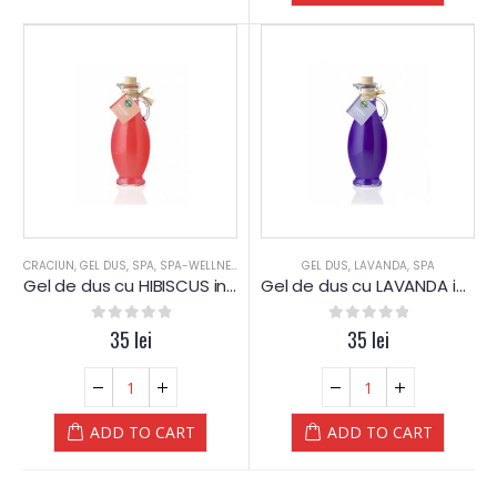
CRACIUN
,
GEL DUS
,
SPA
,
SPA-WELLNESS
,
VALENTINE DAYS
GEL DUS
,
,
YAMUNA LUXURY
LAVANDA
,
SPA
Gel de dus cu HIBISCUS in ambalaj de sticla – Yamuna
Gel de dus cu LAVANDA in ambalaj de sticla – Yamuna
0
out of 5
35
lei
0
out of 5
35
lei
ADD TO CART
ADD TO CART