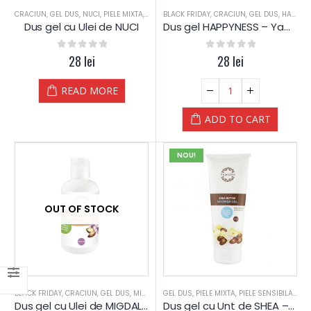
CRACIUN
,
GEL DUS
,
NUCI
,
PIELE MIXTA
,
PIELE SENSIBILA
BLACK FRIDAY
,
PIELE USCATA
,
CRACIUN
,
GEL DUS
,
SPA
,
TEN DESHI
,
HAPPYNESS
Dus gel cu Ulei de NUCI
Dus gel HAPPYNESS – Yamuna
0
out of 5
28
lei
0
out of 5
28
lei
READ MORE
ADD TO CART
NOU!
OUT OF STOCK
BLACK FRIDAY
,
CRACIUN
,
GEL DUS
,
MIGDALE
GEL DUS
,
PIELE MIXTA
,
PIELE MIXTA
,
PIELE SENSIBILA
,
PIELE SENSIBILA
,
PIELE USCAT
,
PIE
Dus gel cu Ulei de MIGDALE – Yamuna
Dus gel cu Unt de SHEA – Yamuna – NOU