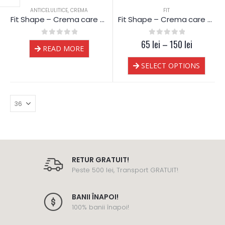
ANTICELULITICE
,
CREMA
FIT
Fit Shape – Crema care stimuleaza Arderea Grasimii – Dr.Kelen
Fit Shape – Crema care stimuleaza Arderea Grasimii – Dr.Kelen
0
out of 5
65
0
lei
out of 5
–
150
lei
READ MORE
SELECT OPTIONS
RETUR GRATUIT!
Peste 500 lei, Transport GRATUIT!
BANII ÎNAPOI!
100% banii înapoi!