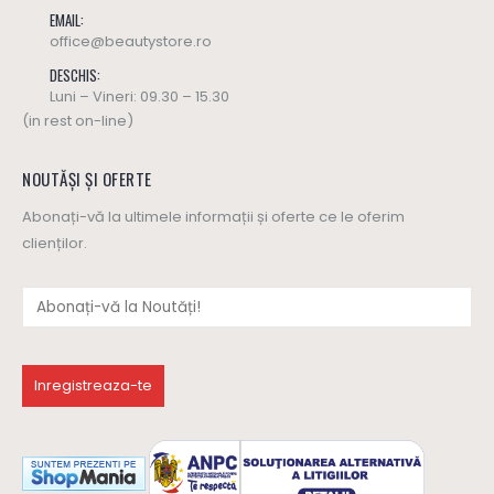
EMAIL:
office@beautystore.ro
DESCHIS:
Luni – Vineri: 09.30 – 15.30
(in rest on-line)
NOUTĂȘI ȘI OFERTE
Abonați-vă la ultimele informații și oferte ce le oferim
clienților.
Ulei masaj SWEET HARMONY - Yamuna (editie limitata)
Ulei masaj SWEET HARMONY - Yamuna (editie limitata)
137
lei
137
lei
0
out of 5
0
out of 5