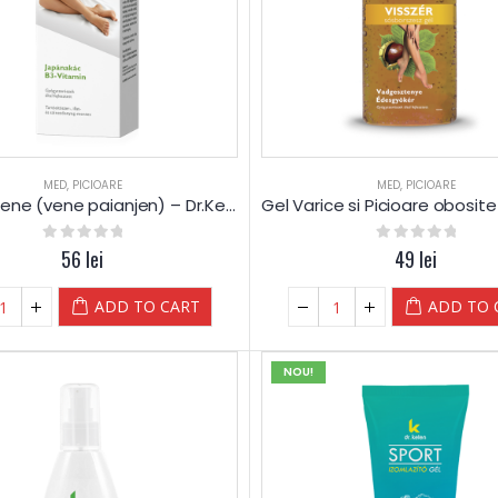
MED
,
PICIOARE
MED
,
PICIOARE
Crema Vene (vene paianjen) – Dr.Kelen
0
out of 5
56
lei
0
out of 5
49
lei
ADD TO CART
ADD TO 
NOU!