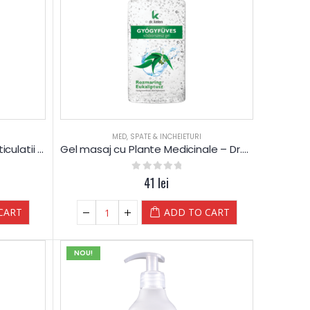
MED
,
SPATE & INCHEIETURI
Gel cu Galbenele – pentru Articulatii – Dr.Kelen
Gel masaj cu Plante Medicinale – Dr.Kelen
0
out of 5
41
lei
CART
ADD TO CART
NOU!