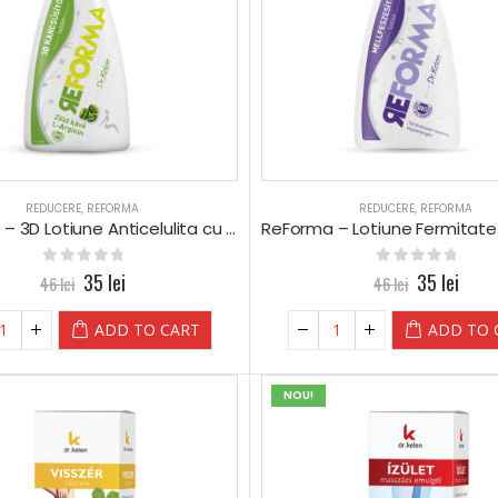
REDUCERE
,
REFORMA
REDUCERE
,
REFORMA
ReForma – 3D Lotiune Anticelulita cu Cafea Verde – Slimming
0
out of 5
35
lei
0
out of 5
35
lei
46
lei
46
lei
ADD TO CART
ADD TO 
NOU!