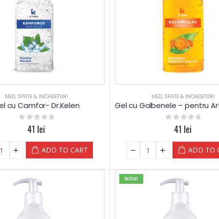
MED
,
SPATE & INCHEIETURI
MED
,
SPATE & INCHEIETURI
el cu Camfor- Dr.Kelen
0
out of 5
41
lei
0
out of 5
41
lei
ADD TO CART
ADD TO 
NOU!