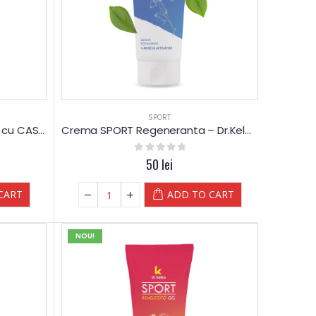
SPORT
Gel Varice si Picioare obosite cu CASTANE – Dr.Kelen
Crema SPORT Regeneranta – Dr.Kelen – 175 ml
0
out of 5
50
lei
CART
ADD TO CART
NOU!