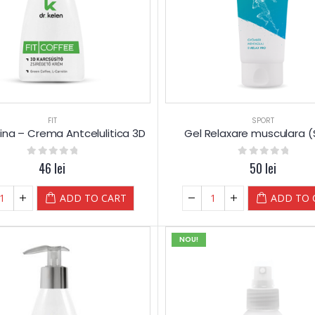
FIT
SPORT
eina – Crema Antcelulitica 3D
Gel Relaxare musculara 
0
out of 5
46
lei
0
out of 5
50
lei
ADD TO CART
ADD TO 
NOU!