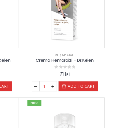
MED
,
SPECIALE
.Kelen
Crema Hemoroizi – Dr.Kelen
0
out of 5
71
lei
CART
ADD TO CART
NOU!