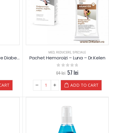
MED
,
REDUCERE
,
SPECIALE
Spray DIABETES pentru picioare Diabetice – Luna
Pachet Hemoroizi – Luna – Dr.Kelen
0
out of 5
57
lei
64
lei
CART
ADD TO CART