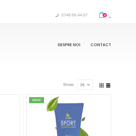
0746.56.44.57
0
DESPRE NOI
CONTACT
Show:
NOU!