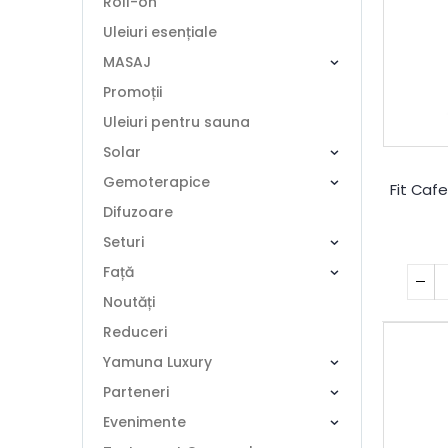
Roll-on
Uleiuri esențiale
MASAJ
Promoții
Uleiuri pentru sauna
Solar
Gemoterapice
Fit Caf
Difuzoare
Seturi
Față
Noutăți
Reduceri
Yamuna Luxury
Parteneri
Evenimente