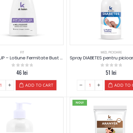
FIT
MED
,
PICIOARE
Fit PUSH UP – Lotiune Fermitate Bust (sani)
0
out of 5
46
lei
0
out of 5
51
lei
ADD TO CART
ADD TO 
NOU!