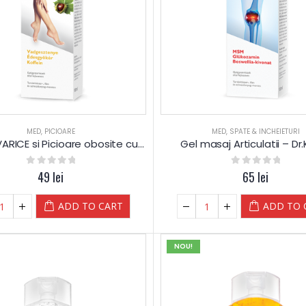
MED
,
PICIOARE
MED
,
SPATE & INCHEIETURI
Balsam VARICE si Picioare obosite cu Castane – Dr.Kelen
Gel masaj Articulatii – Dr
0
out of 5
49
lei
0
out of 5
65
lei
ADD TO CART
ADD TO 
NOU!