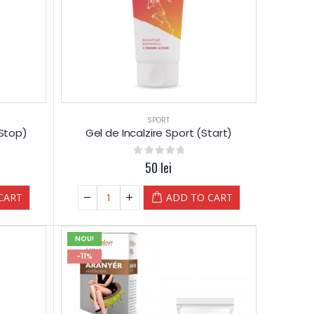
SPORT
(Stop)
Gel de Incalzire Sport (Start)
0
out of 5
50
lei
CART
ADD TO CART
NOU!
-11%