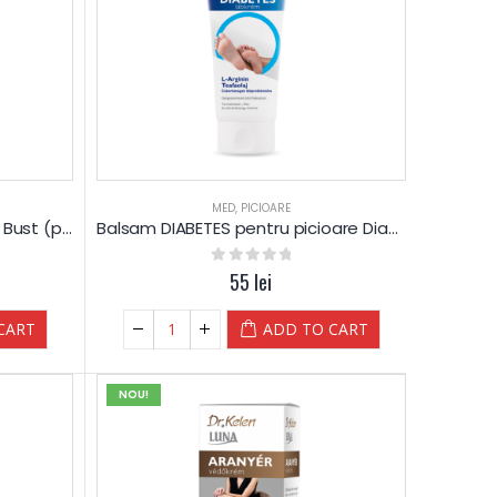
MED
,
PICIOARE
ReForma – Lotiune Fermitate Bust (piept)
Balsam DIABETES pentru picioare Diabetice – Luna
0
out of 5
55
lei
CART
ADD TO CART
NOU!