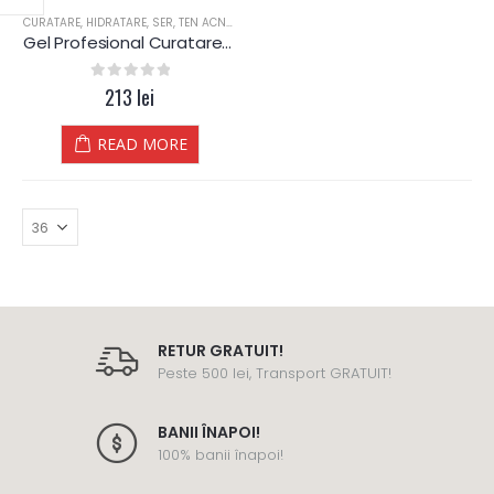
CURATARE
,
HIDRATARE
,
SER
,
TEN ACNEIC
,
TEN GRAS
,
TEN MATUR
,
TEN MIXT
,
TEN NORMA
Gel Profesional Curatare Pori – Anna Lotan
0
out of 5
213
lei
READ MORE
RETUR GRATUIT!
Peste 500 lei, Transport GRATUIT!
BANII ÎNAPOI!
100% banii înapoi!