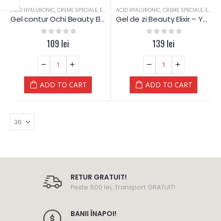
ACID HYALURONIC
,
CREME SPECIALE
,
ELIXIR
,
ACID HYALURONIC
PIELE MIXTA
,
PIELE SENSIBILA
,
CREME SPECIALE
,
PIELE USCATA
,
ELIXIR
Gel contur Ochi Beauty Elixir – Yamuna
Gel de zi Beauty Elixir – Yamuna
0
out of 5
109
lei
0
out of 5
139
lei
ADD TO CART
ADD TO CART
RETUR GRATUIT!
Peste 500 lei, Transport GRATUIT!
BANII ÎNAPOI!