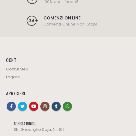
100% banii înapoi!
COMENZI ON LINE!
Comenzi OnLine Non-Stop!
CONT
Contul Meu
Logare
APRECIERI
ADRESA BIROU:
Str. Gheorghe Doja, Nr. 161