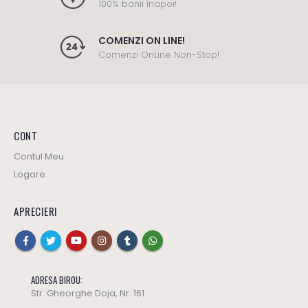
100% banii înapoi!
COMENZI ON LINE!
Comenzi OnLine Non-Stop!
CONT
Contul Meu
Logare
APRECIERI
ADRESA BIROU:
Str. Gheorghe Doja, Nr. 161