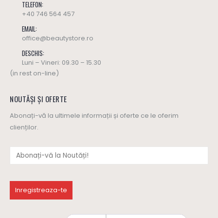
TELEFON:
+40 746 564 457
EMAIL:
office@beautystore.ro
DESCHIS:
Luni – Vineri: 09.30 – 15.30
(in rest on-line)
NOUTĂȘI ȘI OFERTE
Abonați-vă la ultimele informații și oferte ce le oferim
clienților.
Ulei masaj SWEET HARMONY - Yamuna (editie limitata)
Ulei masaj SWEET HARMONY - Yamuna (editie limitata)
137
lei
137
lei
0
out of 5
0
out of 5